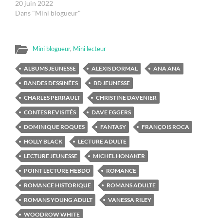
20 juin 2022
Dans "Mini blogueur"
Mini blogueur
,
Mini lecteur
ALBUMS JEUNESSE
ALEXIS DORMAL
ANA ANA
BANDES DESSINÉES
BD JEUNESSE
CHARLES PERRAULT
CHRISTINE DAVENIER
CONTES REVISITÉS
DAVE EGGERS
DOMINIQUE ROQUES
FANTASY
FRANÇOIS ROCA
HOLLY BLACK
LECTURE ADULTE
LECTURE JEUNESSE
MICHEL HONAKER
POINT LECTURE HEBDO
ROMANCE
ROMANCE HISTORIQUE
ROMANS ADULTE
ROMANS YOUNG ADULT
VANESSA RILEY
WOODROW WHITE