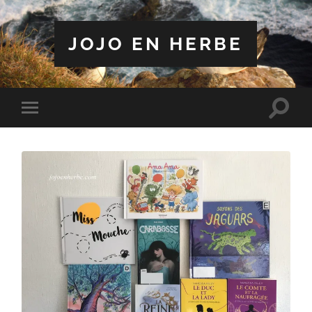
JOJO EN HERBE
Toggle
Toggle
search
mobile
field
menu