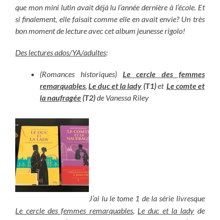
que mon mini lutin avait déjà lu l’année dernière à l’école. Et
si finalement, elle faisait comme elle en avait envie? Un très
bon moment de lecture avec cet album jeunesse rigolo!
Des lectures ados/YA/adultes
:
(Romances historiques)
Le cercle des femmes
remarquables
,
Le duc et la lady
(T1)
et
Le comte et
la naufragée
(T2)
de Vanessa Riley
J’ai lu le tome 1 de la série livresque
Le cercle des femmes remarquables
,
Le duc et la lady
de