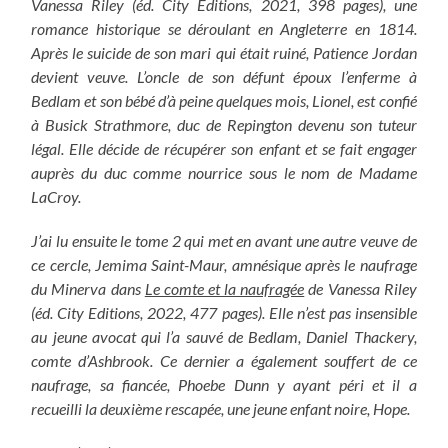
Vanessa Riley (éd. City Editions, 2021, 398 pages), une
romance historique se déroulant en Angleterre en 1814.
Après le suicide de son mari qui était ruiné, Patience Jordan
devient veuve. L’oncle de son défunt époux l’enferme à
Bedlam et son bébé d’à peine quelques mois, Lionel, est confié
à Busick Strathmore, duc de Repington devenu son tuteur
légal. Elle décide de récupérer son enfant et se fait engager
auprès du duc comme nourrice sous le nom de Madame
LaCroy.
J’ai lu ensuite le tome 2 qui met en avant une autre veuve de
ce cercle, Jemima Saint-Maur, amnésique après le naufrage
du Minerva dans
Le comte et la naufragée
de Vanessa Riley
(éd. City Editions, 2022, 477 pages). Elle n’est pas insensible
au jeune avocat qui l’a sauvé de Bedlam, Daniel Thackery,
comte d’Ashbrook. Ce dernier a également souffert de ce
naufrage, sa fiancée, Phoebe Dunn y ayant péri et il a
recueilli la deuxième rescapée, une jeune enfant noire, Hope.