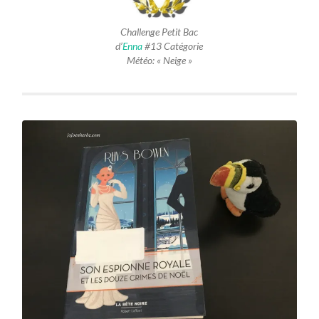
Challenge Petit Bac
d’
Enna
#13 Catégorie
Météo: « Neige »