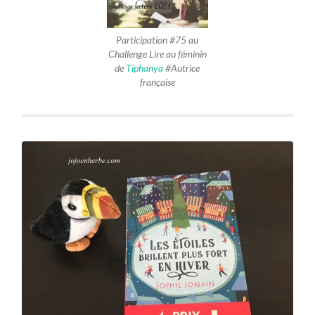
Participation #75 au
Challenge Lire au féminin
de
Tiphanya
#Autrice
française