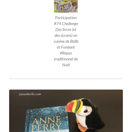
Participation
#74 Challenge
Des livres (et
des écrans) en
cuisine de Bidib
et Fondant
#Repas
traditionnel de
Noël