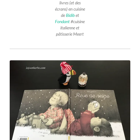
livres (et des
écrans) en cuisine
de
Bidib
et
Fondant
#cuisine
italienne et
pâtisserie Meert