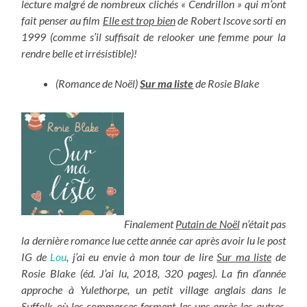
lecture malgré de nombreux clichés « Cendrillon » qui m’ont
fait penser au film
Elle est trop bien
de Robert Iscove sorti en
1999 (comme s’il suffisait de relooker une femme pour la
rendre belle et irrésistible)!
(Romance de Noël)
Sur ma liste
de Rosie Blake
Finalement
Putain de Noël
n’était pas
la dernière romance lue cette année car après avoir lu le post
IG de
Lou
, j’ai eu envie à mon tour de lire
Sur ma liste
de
Rosie Blake (éd. J’ai lu, 2018, 320 pages).
La fin d’année
approche à Yulethorpe, un petit village anglais dans le
Suffolk où les commerces ferment les uns après les autres.