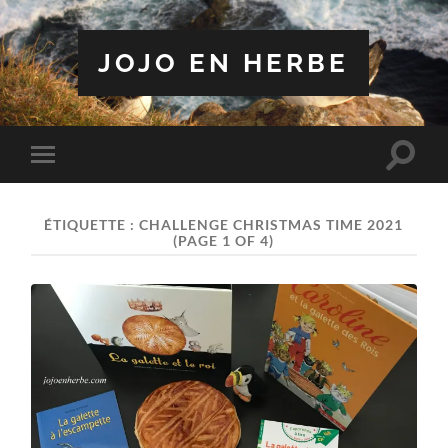
JOJO EN HERBE
Toggle
Toggle
search
mobile
field
menu
ÉTIQUETTE :
CHALLENGE CHRISTMAS TIME 2021
(PAGE 1 OF 4)