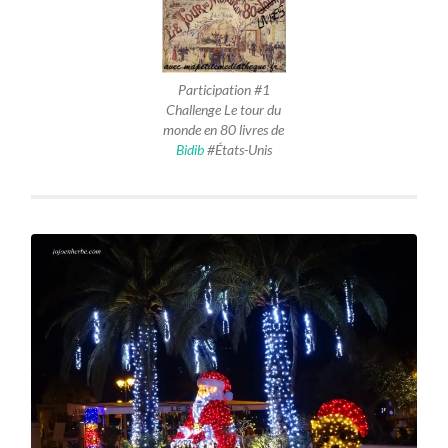
Participation #1
Challenge Le tour du
monde en 80 livres de
Bidib
#États-Unis