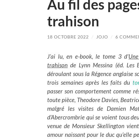
Au fil des pag
trahison
18 OCTOBRE 2022
/
JOJO
/
6 COMME
J’ai lu, en e-book, le tome 3 d’
Une
trahison
de Lynn Messina (éd. Les E
déroulant sous la Régence anglaise s
trois semaines après les faits du
to
passer son comportement comme résu
toute pièce, Theodore Davies, Beatrice
malgré les visites de Damien Ma
d’Abercrombrie qui se voient tous deu
venue de Monsieur Skellington vient 
amour naissant pour le duc qu’elle pe