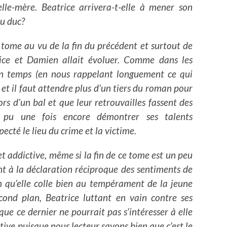
lle-mère. Beatrice arrivera-t-elle à mener son
du duc?
 tome au vu de la fin du précédent et surtout de
ce et Damien allait évoluer. Comme dans les
on temps (en nous rappelant longuement ce qui
 et il faut attendre plus d’un tiers du roman pour
rs d’un bal et que leur retrouvailles fassent des
 a pu une fois encore démontrer ses talents
ecté le lieu du crime et la victime.
t addictive, même si la fin de ce tome est un peu
 à la déclaration réciproque des sentiments de
n qu’elle colle bien au tempérament de la jeune
ond plan, Beatrice luttant en vain contre ses
ue ce dernier ne pourrait pas s’intéresser à elle
tive puisque nous lecteur savons bien que c’est le