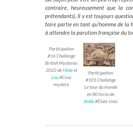
contraire, heureusement que la com
prétendants). Il y est toujours questi
faire partie en tant qu’homme de la h
à attendre la parution française du t
Participation
#16 Challenge
British Mysteries
2022 de
Hilde
et
Participation
Lou
#Cosy
#101 Challenge
mystery
Le tour du monde
en 80 livres de
Bidib
#États-Unis