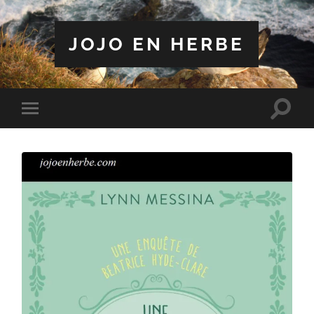
JOJO EN HERBE
Toggle
Toggle
search
mobile
field
menu