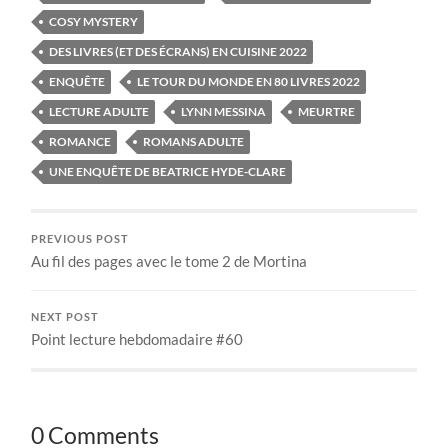
COSY MYSTERY
DES LIVRES (ET DES ÉCRANS) EN CUISINE 2022
ENQUÊTE
LE TOUR DU MONDE EN 80 LIVRES 2022
LECTURE ADULTE
LYNN MESSINA
MEURTRE
ROMANCE
ROMANS ADULTE
UNE ENQUÊTE DE BEATRICE HYDE-CLARE
PREVIOUS POST
Au fil des pages avec le tome 2 de Mortina
NEXT POST
Point lecture hebdomadaire #60
0 Comments