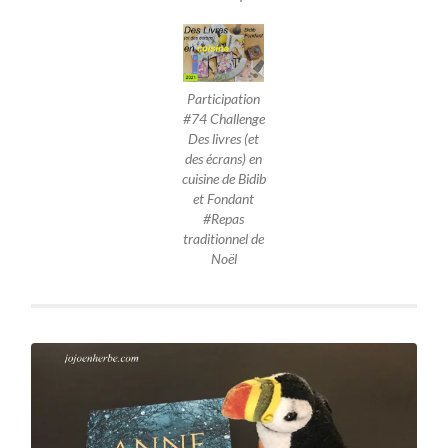
Participation
#74 Challenge
Des livres (et
des écrans) en
cuisine de Bidib
et Fondant
#Repas
traditionnel de
Noël