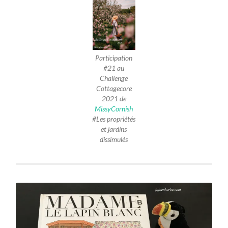
Participation
#21 au
Challenge
Cottagecore
2021 de
MissyCornish
#Les propriétés
et jardins
dissimulés