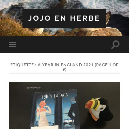
JOJO EN HERBE
Toggle
Toggle
search
mobile
field
menu
ÉTIQUETTE :
A YEAR IN ENGLAND 2021
(PAGE 1 OF
9)