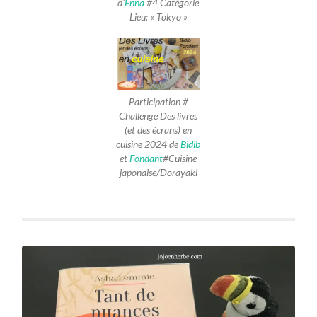
d’
Enna
#4 Catégorie
Lieu: « Tokyo »
Participation #
Challenge Des livres
(et des écrans) en
cuisine 2024 de
Bidib
et
Fondant
#Cuisine
japonaise/Dorayaki