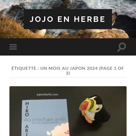
JOJO EN HERBE
Toggle
Toggle
search
mobile
field
menu
ÉTIQUETTE :
UN MOIS AU JAPON 2024
(PAGE 1 OF
3)