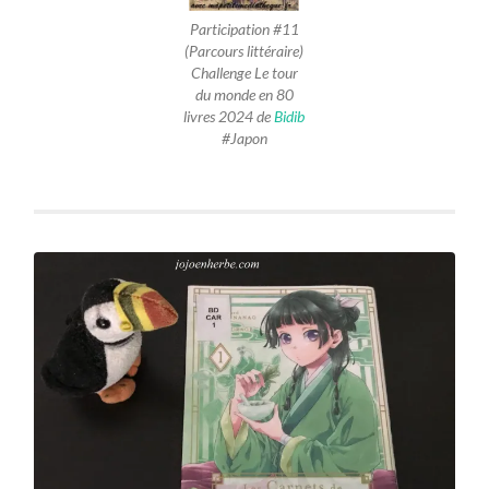
Participation #11
(Parcours littéraire)
Challenge Le tour
du monde en 80
livres 2024 de
Bidib
#Japon