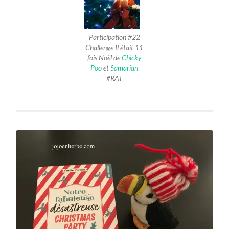
Participation #22
Challenge Il était 11
fois Noël de
Chicky
Poo
et
Samarian
#RAT