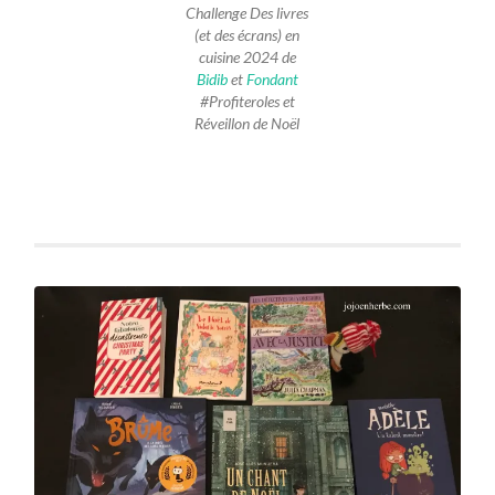
Challenge Des livres
(et des écrans) en
cuisine 2024 de
Bidib
et
Fondant
#Profiteroles et
Réveillon de Noël