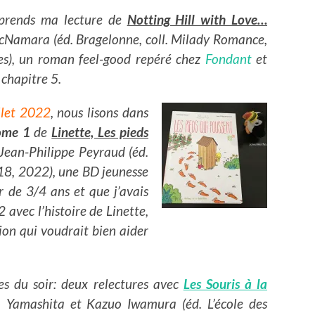
reprends ma lecture de
Notting Hill with Love…
cNamara (éd. Bragelonne, coll. Milady Romance,
s), un roman feel-good repéré chez
Fondant
et
chapitre 5.
llet 2022
, nous lisons dans
ome 1
de
Linette, Les pieds
ean-Philippe Peyraud (éd.
018, 2022), une BD jeunesse
ir de 3/4 ans et que j’avais
 avec l’histoire de Linette,
ion qui voudrait bien aider
res du soir: deux relectures avec
Les Souris à la
Yamashita et Kazuo Iwamura (éd. L’école des