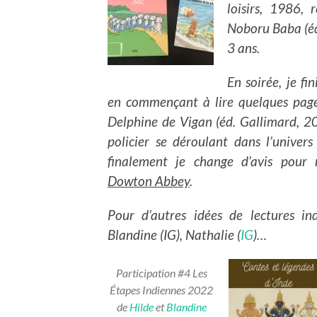
loisirs, 1986,
Noboru Baba (éd
3 ans.
En soirée, je fi
en commençant à lire quelques pag
Delphine de Vigan (éd. Gallimard, 2
policier se déroulant dans l’univers
finalement je change d’avis pour 
Dowton Abbey
.
Pour d’autres idées de lectures ind
Blandine (IG), Nathalie (
IG
)…
Participation #4 Les
Étapes Indiennes 2022
de
Hilde
et
Blandine