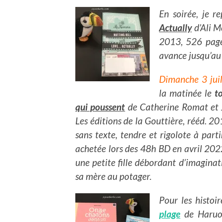
En soirée, je 
Actually
d’Ali M
2013, 526 page
avance jusqu’au 
Dimanche 3 jui
la matinée le
t
qui poussent
de Catherine Romat et J
Les éditions de la Gouttière, rééd. 2
sans texte, tendre et rigolote à part
achetée lors des 48h BD en avril 2022
une petite fille débordant d’imaginat
sa mère au potager.
Pour les histoi
plage
de Haruo 