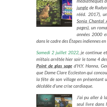
médiathèques de
jungle
de Rudyar
rééd. 2017), u
Sonia Chantal
pages), un roma
années 2000 et
dans le cadre des Étapes indiennes en
Samedi 2 juillet 2022
, je continue e
m’étais arrêtée hier soir le tome 4 de
Point de glas sage
d’H.Y. Hanna, G
que Dame Clare Eccleston qui concoura
la fête de son village en présentant 
décédée d’une crise cardiaque.
J’ai pu aller à
seul livre dans 