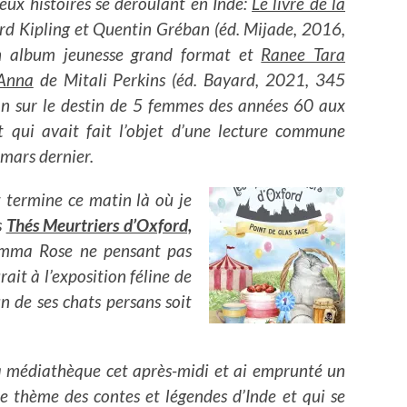
ux histoires se déroulant en Inde:
Le livre de la
d Kipling et Quentin Gréban (éd. Mijade, 2016,
n album jeunesse grand format et
Ranee Tara
 Anna
de Mitali Perkins (éd. Bayard, 2021, 345
n sur le destin de 5 femmes des années 60 aux
 qui avait fait l’objet d’une lecture commune
 mars dernier.
t termine ce matin là où je
s
Thés Meurtriers d’Oxford,
emma Rose ne pensant pas
it à l’exposition féline de
un de ses chats persans soit
 la médiathèque cet après-midi et ai emprunté un
le thème des contes et légendes d’Inde et qui se