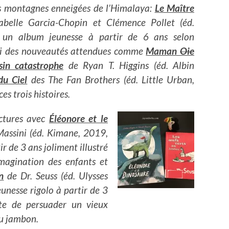
s montagnes enneigées de l’Himalaya:
Le Maître
abelle Garcia-Chopin et Clémence Pollet (éd.
 un album jeunesse à partir de 6 ans selon
ssi des nouveautés attendues comme
Maman
Oie
sin catastrophe
de Ryan T. Higgins (éd. Albin
u Ciel
des The Fan Brothers (éd. Little Urban,
es trois histoires.
ectures avec
Éléonore et le
Massini (éd. Kimane, 2019,
r de 3 ans joliment illustré
imagination des enfants et
n
de Dr. Seuss (éd. Ulysses
unesse rigolo à partir de 3
te de persuader un vieux
au jambon.