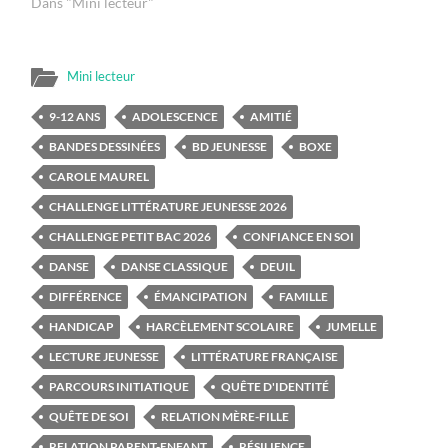
Dans "Mini lecteur"
Mini lecteur
9-12 ANS
ADOLESCENCE
AMITIÉ
BANDES DESSINÉES
BD JEUNESSE
BOXE
CAROLE MAUREL
CHALLENGE LITTÉRATURE JEUNESSE 2026
CHALLENGE PETIT BAC 2026
CONFIANCE EN SOI
DANSE
DANSE CLASSIQUE
DEUIL
DIFFÉRENCE
ÉMANCIPATION
FAMILLE
HANDICAP
HARCÈLEMENT SCOLAIRE
JUMELLE
LECTURE JEUNESSE
LITTÉRATURE FRANÇAISE
PARCOURS INITIATIQUE
QUÊTE D'IDENTITÉ
QUÊTE DE SOI
RELATION MÈRE-FILLE
RELATION PARENT-ENFANT
RÉSILIENCE