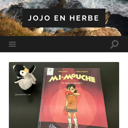
JOJO EN HERBE
Toggle
Toggle
search
mobile
field
menu