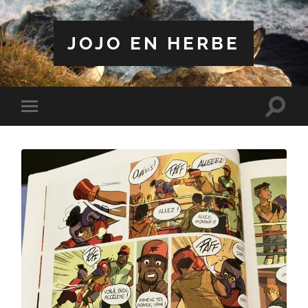
JOJO EN HERBE
Toggle
Toggle
search
mobile
field
menu