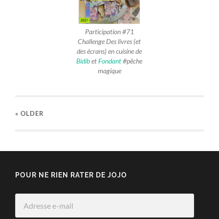
Participation #71
Challenge Des livres (et
des écrans) en cuisine de
Bidib
et
Fondant
#pêche
magique
« OLDER
POUR NE RIEN RATER DE JOJO
Adresse
e-