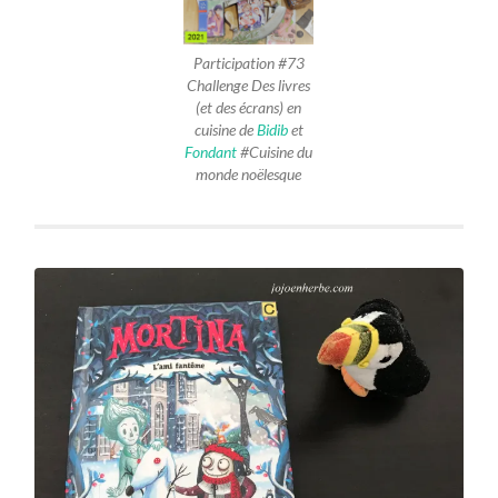
Participation #73
Challenge Des livres
(et des écrans) en
cuisine de
Bidib
et
Fondant
#Cuisine du
monde noëlesque