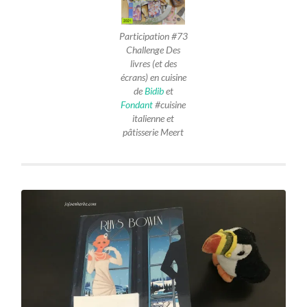
Participation #73
Challenge Des
livres (et des
écrans) en cuisine
de
Bidib
et
Fondant
#cuisine
italienne et
pâtisserie Meert