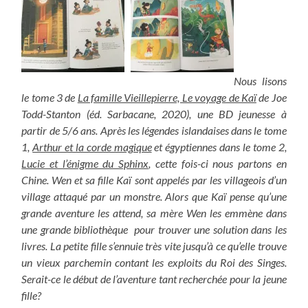
Nous lisons
le tome 3 de
La famille Vieillepierre, Le voyage de Kaï
de Joe
Todd-Stanton (éd. Sarbacane, 2020), une BD jeunesse à
partir de 5/6 ans. Après les légendes islandaises dans le tome
1,
Arthur et la corde magique
et égyptiennes dans le tome 2,
Lucie et l’énigme du Sphinx
, cette fois-ci nous partons en
Chine. Wen et sa fille Kaï sont appelés par les villageois d’un
village attaqué par un monstre. Alors que Kaï pense qu’une
grande aventure les attend, sa mère Wen les emmène dans
une grande bibliothèque pour trouver une solution dans les
livres. La petite fille s’ennuie très vite jusqu’à ce qu’elle trouve
un vieux parchemin contant les exploits du Roi des Singes.
Serait-ce le début de l’aventure tant recherchée pour la jeune
fille?