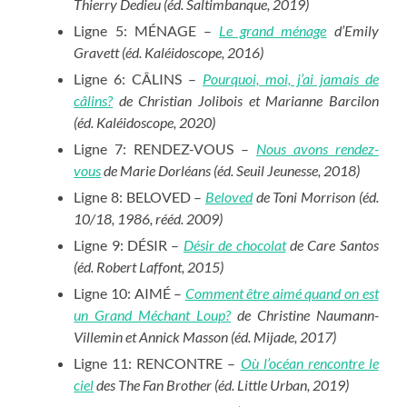
Thierry Dedieu (éd. Saltimbanque, 2019)
Ligne 5: MÉNAGE –
Le grand ménage
d’Emily
Gravett (éd. Kaléidoscope, 2016)
Ligne 6: CÂLINS –
Pourquoi, moi, j’ai jamais de
câlins?
de Christian Jolibois et Marianne Barcilon
(éd. Kaléidoscope, 2020)
Ligne 7: RENDEZ-VOUS –
Nous avons rendez-
vous
de Marie Dorléans (éd. Seuil Jeunesse, 2018)
Ligne 8: BELOVED –
Beloved
de Toni Morrison (éd.
10/18, 1986, rééd. 2009)
Ligne 9: DÉSIR –
Désir de chocolat
de Care Santos
(éd. Robert Laffont, 2015)
Ligne 10: AIMÉ –
Comment être aimé quand on est
un Grand Méchant Loup?
de Christine Naumann-
Villemin et Annick Masson (éd. Mijade, 2017)
Ligne 11: RENCONTRE –
Où l’océan rencontre le
ciel
des The Fan Brother (éd. Little Urban, 2019)