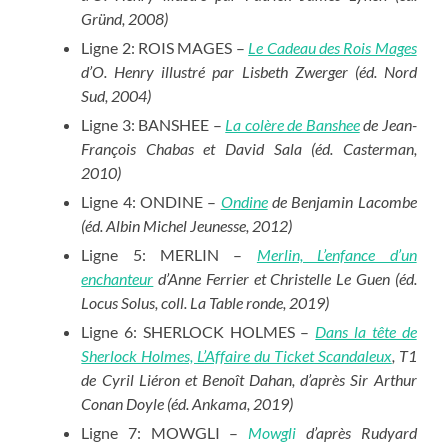
Gründ, 2008)
Ligne 2: ROIS MAGES –
Le Cadeau des Rois Mages
d’O. Henry illustré par
Lisbeth Zwerger (éd. Nord
Sud, 2004)
Ligne 3: BANSHEE –
La colère de Banshee
de Jean-
François Chabas et David Sala (éd. Casterman,
2010)
Ligne 4: ONDINE –
Ondine
de Benjamin Lacombe
(éd. Albin Michel Jeunesse, 2012)
Ligne 5: MERLIN –
Merlin, L’enfance d’un
enchanteur
d’Anne Ferrier et Christelle Le Guen (éd.
Locus Solus, coll. La Table ronde, 2019)
Ligne 6: SHERLOCK HOLMES –
Dans la tête de
Sherlock Holmes, L’Affaire du Ticket Scandaleux
, T1
de Cyril Liéron et Benoît Dahan, d’après Sir Arthur
Conan Doyle (éd. Ankama, 2019)
Ligne 7: MOWGLI –
Mowgli
d’après Rudyard