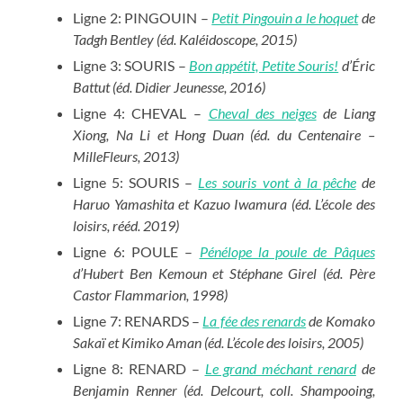
Ligne 2: PINGOUIN –
Petit Pingouin a le hoquet
de
Tadgh Bentley (éd. Kaléidoscope, 2015)
Ligne 3: SOURIS –
Bon appétit, Petite Souris!
d’Éric
Battut (éd. Didier Jeunesse, 2016)
Ligne 4: CHEVAL –
Cheval des neiges
de Liang
Xiong, Na Li et Hong Duan (éd. du Centenaire –
MilleFleurs, 2013)
Ligne 5: SOURIS –
Les souris vont à la pêche
de
Haruo Yamashita et Kazuo Iwamura (éd. L’école des
loisirs, rééd. 2019)
Ligne 6: POULE –
Pénélope la poule de Pâques
d’Hubert Ben Kemoun et Stéphane Girel (éd. Père
Castor Flammarion, 1998)
Ligne 7: RENARDS –
La fée des renards
de Komako
Sakaï et Kimiko Aman (éd. L’école des loisirs, 2005)
Ligne 8: RENARD –
Le grand méchant renard
de
Benjamin Renner (éd. Delcourt, coll. Shampooing,