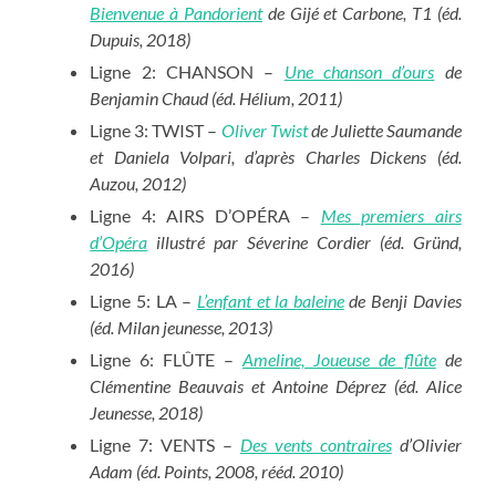
Bienvenue à Pandorient
de Gijé et Carbone, T1 (éd.
Dupuis, 2018)
Ligne 2: CHANSON –
Une chanson d’ours
de
Benjamin Chaud (éd. Hélium, 2011)
Ligne 3: TWIST –
Oliver Twist
de Juliette Saumande
et Daniela Volpari, d’après Charles Dickens (éd.
Auzou, 2012)
Ligne 4: AIRS D’OPÉRA –
Mes premiers airs
d’Opéra
illustré par Séverine Cordier (éd. Gründ,
2016)
Ligne 5: LA –
L’enfant et la baleine
de Benji Davies
(éd. Milan jeunesse, 2013)
Ligne 6: FLÛTE –
Ameline, Joueuse de flûte
de
Clémentine Beauvais et Antoine Déprez (éd. Alice
Jeunesse, 2018)
Ligne 7: VENTS –
Des vents contraires
d’Olivier
Adam (éd. Points, 2008, rééd. 2010)