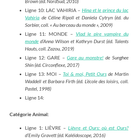
Brown (éd. NordSud, 2010)
Ligne 10: LAC VAHIRIA –
Hina et le prince du lac
Vahiria
de Céline Ripoll et Daniela Cytryn (éd. du
Sorbier, coll. « Au berceau du monde », 2009)
Ligne 11: MONDE –
Vlad le pire vampire du
monde
d’Anna Wilson et Kathryn Durst (éd. Talents
Hauts, coll. Zazou, 2019)
Ligne 12: GARE –
Gare au monstre!
de Sunghee
Shin (éd. Circonflexe, 2017)
Ligne 13: MOI –
Toi & moi, Petit Ours
de Martin
Waddell et Barbara Firth (éd. L’école des loisirs, coll.
Pastel, 1998)
Ligne 14:
Catégorie Animal:
Ligne 1: LIÈVRE –
Lièvre et Ours: où est Ours?
d’Emily Gravett (éd. Kaléidoscope, 2016)