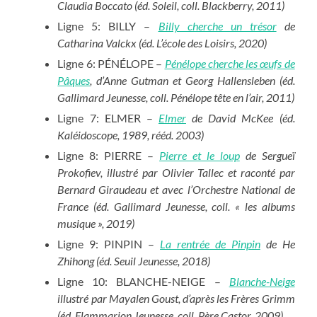
Claudia Boccato (éd. Soleil, coll. Blackberry, 2011)
Ligne 5: BILLY –
Billy cherche un trésor
de
Catharina Valckx (éd. L’école des Loisirs, 2020)
Ligne 6: PÉNÉLOPE –
Pénélope cherche les œufs de
Pâques
, d’Anne Gutman et Georg Hallensleben (éd.
Gallimard Jeunesse, coll. Pénélope tête en l’air, 2011)
Ligne 7: ELMER –
Elmer
de David McKee (éd.
Kaléidoscope, 1989, rééd. 2003)
Ligne 8: PIERRE –
Pierre et le loup
de Sergueï
Prokofiev, illustré par Olivier Tallec et raconté par
Bernard Giraudeau et avec l’Orchestre National de
France (éd. Gallimard Jeunesse, coll. « les albums
musique », 2019)
Ligne 9: PINPIN –
La rentrée de Pinpin
de He
Zhihong (éd. Seuil Jeunesse, 2018)
Ligne 10: BLANCHE-NEIGE –
Blanche-Neige
illustré par Mayalen Goust, d’après les Frères Grimm
(éd. Flammarion Jeunesse, coll. Père Castor, 2009)