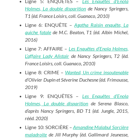
Ligne 5: ENQUÊTES –
Les Enquêtes d’Enola
Holmes, La double disparition
de Nancy Springers,
T1 (éd. France Loisirs, coll. Guanaco, 2010)
Ligne 6: ENQUÊTE –
Agatha Raisin enquête, La
quiche fatale
de M.C. Beaton, T1 (éd. Albin Michel,
2016)
Ligne 7: AFFAIRE –
Les E
nquêtes d’Enola Holmes,
L’affaire Lady Alistair
de Nancy Springers, T2 (éd.
France Loisirs, coll. Guanaco, 2010)
Ligne 8: CRIME –
Wanted, Un crime insoutenable
d’Olivier Dupin et Séverine Duchesne (éd. Frimousse,
2019)
Ligne 9: ENQUÊTES –
Les Enquêtes d’Enola
Holmes, La double disparition
de Serena Blasco,
d’après Nancy Springers, BD T1 (éd. Jungle, 2015,
rééd. 2020)
Ligne 10: SORCIÈRE –
Amandine Malabul Sorcière
maladroite
de Jill Murphy (éd. Gallimard Jeunesse,