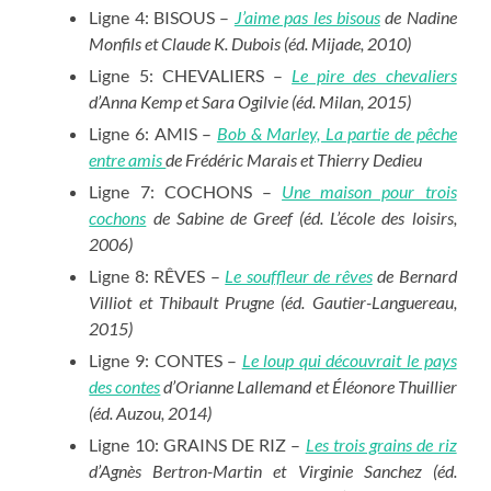
Ligne 4: BISOUS –
J’aime pas les bisous
de Nadine
Monfils et Claude K. Dubois (éd. Mijade, 2010)
Ligne 5: CHEVALIERS –
Le pire des chevaliers
d’Anna Kemp et Sara Ogilvie (éd. Milan, 2015)
Ligne 6: AMIS –
Bob & Marley, La partie de pêche
entre amis
de Frédéric Marais et Thierry Dedieu
Ligne 7: COCHONS –
Une maison pour trois
cochons
de Sabine de Greef (éd. L’école des loisirs,
2006)
Ligne 8: RÊVES –
Le souffleur de rêves
de Bernard
Villiot et Thibault Prugne (éd. Gautier-Languereau,
2015)
Ligne 9: CONTES –
Le loup qui découvrait le pays
des contes
d’Orianne Lallemand et Éléonore Thuillier
(éd. Auzou, 2014)
Ligne 10: GRAINS DE RIZ –
Les trois grains de riz
d’Agnès Bertron-Martin et Virginie Sanchez (éd.