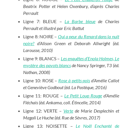
Beatrix Potter et Helen Oxenbury, d’après Charles
Perrault
Ligne 7: BLEUE –
La Barbe bleue
de Charles
Perrault et illustré par Eric Battut
Ligne 8: NOIRE –
Qui a peur du Renard dans la nuit
noire?
d’Alison Green et Deborah Allwright (éd.
Larousse, 2010)
Ligne 9: BLANCS –
Les enquêtes d’Enola Holmes, Le
mystère des pavots blancs
de Nancy Springer, T3 (éd.
Nathan, 2008)
Ligne 10: ROSE –
Rose à petits pois
d’Amélie Callot
et Geneviève Godbout (éd. La Pastèque, 2016)
Ligne 11: ROUGE –
Le Petit Loup Rouge
d’Amélie
Fléchais (éd. Ankama, coll. Étincelle, 2014)
Ligne 12: VERTE –
Verte
de Marie Desplechin et
Magali Le Huche (éd. Rue de Sèvres, 2017)
Ligne 13: NOISETTE –
Le Noël Enchanté de