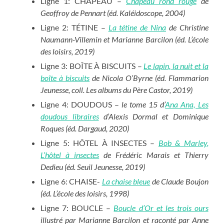
Ligne 1: CHAPEAU –
Chapeau rond rouge
de
Geoffroy de Pennart (éd. Kaléidoscope, 2004)
Ligne 2: TÉTINE –
La tétine de Nina
de Christine
Naumann-Villemin et Marianne Barcilon (éd. L’école
des loisirs, 2019)
Ligne 3: BOÎTE À BISCUITS –
Le lapin, la nuit et la
boîte à biscuits
de Nicola O’Byrne (éd. Flammarion
Jeunesse, coll. Les albums du Père Castor, 2019)
Ligne 4: DOUDOUS –
le tome 15 d’
Ana Ana, Les
doudous libraires
d’Alexis Dormal et Dominique
Roques (éd. Dargaud, 2020)
Ligne 5: HÔTEL À INSECTES –
Bob & Marley,
L’hôtel à insectes
de Frédéric Marais et Thierry
Dedieu (éd. Seuil Jeunesse, 2019)
Ligne 6: CHAISE-
La chaise bleue
de Claude Boujon
(éd. L’école des loisirs, 1998)
Ligne 7: BOUCLE –
Boucle d’Or et les trois ours
illustré par Marianne Barcilon et raconté par Anne