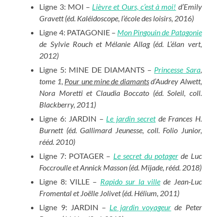
Ligne 3: MOI –
Lièvre et Ours, c’est à moi!
d’Emily
Gravett (éd. Kaléidoscope, l’école des loisirs, 2016)
Ligne 4: PATAGONIE –
Mon Pingouin de Patagonie
de Sylvie Rouch et Mélanie Allag (éd. L’élan vert,
2012)
Ligne 5: MINE DE DIAMANTS –
Princesse Sara
,
tome 1,
Pour une mine de diamants
d’Audrey Alwett,
Nora Moretti et Claudia Boccato (éd. Soleil, coll.
Blackberry, 2011)
Ligne 6: JARDIN –
Le jardin secret
de Frances H.
Burnett (éd. Gallimard Jeunesse, coll. Folio Junior,
rééd. 2010)
Ligne 7: POTAGER –
Le secret du potager
de Luc
Foccroulle et Annick Masson (éd. Mijade, rééd. 2018)
Ligne 8: VILLE –
Rapido sur la ville
de Jean-Luc
Fromental et Joëlle Jolivet (éd. Hélium, 2011)
Ligne 9: JARDIN –
Le jardin voyageur
de Peter