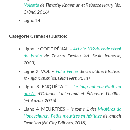
Noisette
de Timothy Knapman et Rebecca Harry (éd.
Gründ, 2016)
Ligne 14:
Catégorie Crimes et Justice:
Ligne 1: CODE PÉNAL –
Article 309 du code pénal
du jardin
de Thierry Dedieu (éd. Seuil Jeunesse,
2003)
Ligne 2: VOL –
Vol à Venise
de Géraldine Elschner
et Anja Klauss (éd. L’élan vert, 2011)
Ligne 3: ENQUÊTAIT –
Le loup qui enquêtait au
musée
d’Orianne Lallemand et Éléonore Thuillier
(éd. Auzou, 2015)
Ligne 4: MEURTRES –
le tome 1 des
Mystères de
Honeychurch, Petits meurtres en héritage
d’Hannah
Dennison (éd. City Editions, 2018)