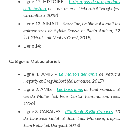
Ligne 12: HISTOIRE –
Il n’y a pas de dragon dans
cette histoire
de Lou Carter et Deborah Allwright (éd.
Circonflexe, 2018)
Ligne 13: AIMAIT –
Sorceline, La fille qui aimait les
animonstres
de Sylvia Douyé et Paola Antista, T2
(éd. Glénat, coll. Vents d’Ouest, 2019)
Ligne 14:
Catégorie Mot au pluriel:
Ligne 1: AMIS –
La maison des amis
de Patricia
Hegarty et Greg Abbott (éd. Larousse, 2017)
Ligne 2: AMIS –
Les bons amis
de Paul François et
Gerda Muller (éd. Père Castor Flammarion, rééd.
1996)
Ligne 3: CABANES –
P’tit Boule & Bill, Cabanes
, T3
de Laurence Gillot et Jose Luis Munuera, d’après
Jean Roba (éd. Dargaud, 2013)