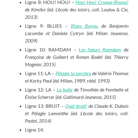
Ligne 8: HOU! HOU! –
Hou! Hou! Croque-Bisous!
de Kimiko (éd. L’école des loisirs, coll. Loulou & Cie,
2013)
Ligne 9: BLUES –
Blues Bayou
de Benjamin
Lacombe et Daniela Cytryn (éd. Milan Jeunesse,
2009)
Ligne 10: RAMDAM –
Les Sœurs Ramdam
de
Françoise de Guibert et Ronan Badel (éd. Thierry
Magnier, 2015)
Ligne 11: LA –
Pélagie la sorcière
de Valérie Thomas
et Korky Paul (éd. Milan, 1989, rééd. 1993)
Ligne 12: LA –
La bulle
de Timothée de Fombelle et
Éloïse Scherrer (éd. Gallimard Jeunesse, 2015)
Ligne 13: BRUIT –
Quel bruit!
de Claude K. Dubois
et Pélagie Lamenthe (éd. L’école des loisirs, coll.
Pastel, 2014)
Ligne 14: