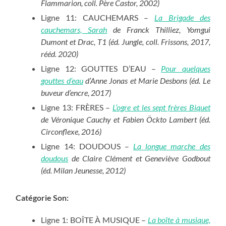
Flammarion, coll. Père Castor, 2002)
Ligne 11: CAUCHEMARS –
La Brigade des
cauchemars, Sarah
de Franck Thilliez, Yomgui
Dumont et Drac, T1 (éd. Jungle, coll. Frissons, 2017,
rééd. 2020)
Ligne 12: GOUTTES D’EAU –
Pour quelques
gouttes d’eau
d’Anne Jonas et Marie Desbons (éd. Le
buveur d’encre, 2017)
Ligne 13: FRÈRES –
L’ogre et les sept frères Biquet
de Véronique Cauchy et Fabien Öckto Lambert (éd.
Circonflexe, 2016)
Ligne 14: DOUDOUS –
La longue marche des
doudous
de Claire Clément et Geneviève Godbout
(éd. Milan Jeunesse, 2012)
Catégorie Son:
Ligne 1: BOÎTE À MUSIQUE –
La boîte à musique,