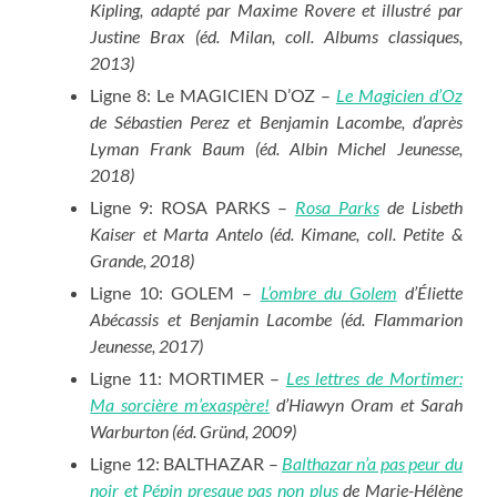
Kipling,
adapté par Maxime Rovere
et illustré par
Justine Brax (éd. Milan, coll. Albums classiques,
2013)
Ligne 8: Le MAGICIEN D’OZ –
Le Magicien d’Oz
de Sébastien Perez et Benjamin Lacombe, d’après
Lyman Frank Baum (éd. Albin Michel Jeunesse,
2018)
Ligne 9: ROSA PARKS –
Rosa Parks
de Lisbeth
Kaiser et Marta Antelo (éd. Kimane, coll. Petite &
Grande, 2018)
Ligne 10: GOLEM –
L’ombre du Golem
d’Éliette
Abécassis et Benjamin Lacombe (éd. Flammarion
Jeunesse, 2017)
Ligne 11: MORTIMER –
Les lettres de Mortimer:
Ma sorcière m’exaspère!
d’Hiawyn Oram et Sarah
Warburton (éd. Gründ, 2009)
Ligne 12: BALTHAZAR –
Balthazar n’a pas peur du
noir et Pépin presque pas non plus
de Marie-Hélène