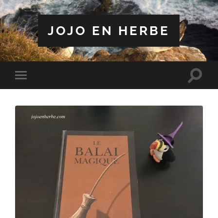
JOJO EN HERBE
Toggle
Toggle
search
mobile
field
menu