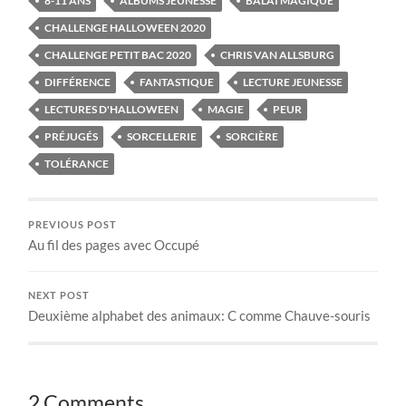
8-11 ANS
ALBUMS JEUNESSE
BALAI MAGIQUE
CHALLENGE HALLOWEEN 2020
CHALLENGE PETIT BAC 2020
CHRIS VAN ALLSBURG
DIFFÉRENCE
FANTASTIQUE
LECTURE JEUNESSE
LECTURES D'HALLOWEEN
MAGIE
PEUR
PRÉJUGÉS
SORCELLERIE
SORCIÈRE
TOLÉRANCE
PREVIOUS POST
Au fil des pages avec Occupé
NEXT POST
Deuxième alphabet des animaux: C comme Chauve-souris
2 Comments