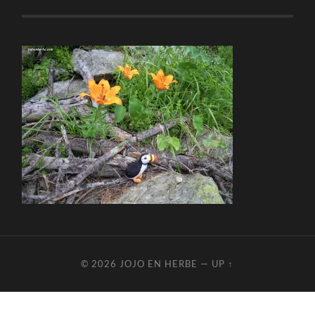
© 2026
JOJO EN HERBE
—
UP ↑