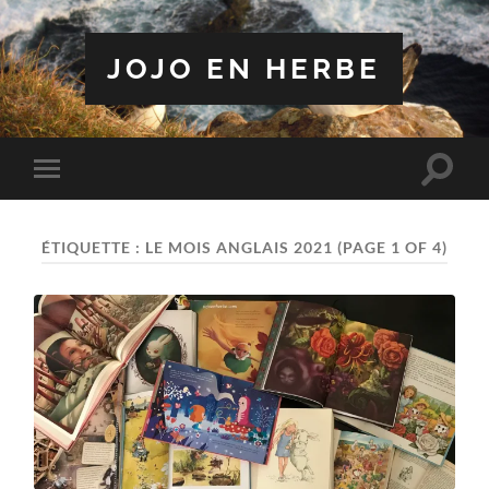
JOJO EN HERBE
Toggle
Toggle
search
mobile
field
menu
ÉTIQUETTE :
LE MOIS ANGLAIS 2021
(PAGE 1 OF 4)