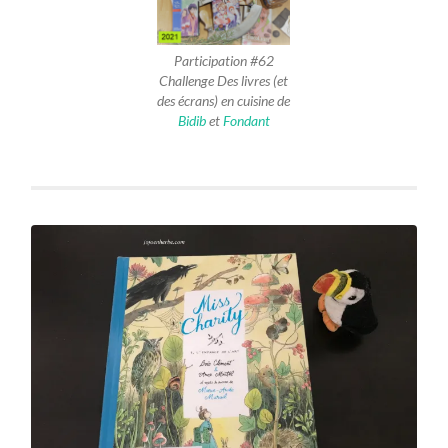
Participation #62
Challenge Des livres (et
des écrans) en cuisine de
Bidib
et
Fondant