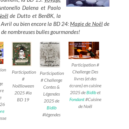
ntonello Dalena et Paolo
Noël
de Dutto et BenBK, la
 Avril ou bien encore la BD 24:
Magie de Noël
de
t de nombreuses bulles gourmandes!
Participation #
tion
Challenge Des
Participation
Participation
livres (et des
#
# Challenge
ge
écrans) en cuisine
Noëlloween
Contes &
ure
2025 de
Bidib
et
2025 #la
Légendes
e
Fondant
#Cuisine
BD 19
2025
de
26
de Noël
Bidib
ore
#légendes
sse