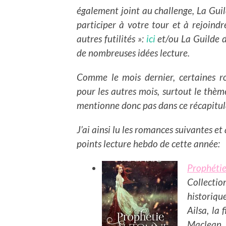
également joint au challenge, La Guild
participer à votre tour et à rejoind
autres futilités »:
ici
et/ou La Guilde d
de nombreuses idées lecture.
Comme le mois dernier, certaines r
pour les autres mois, surtout le thème
mentionne donc pas dans ce récapitula
J’ai ainsi lu les romances suivantes et
points lecture hebdo de cette année:
Prophéti
Collectio
historiqu
Ailsa, la
Maclean, 