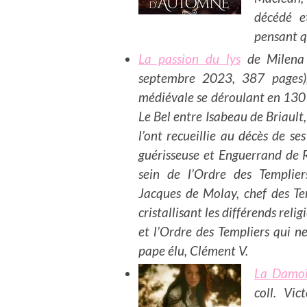
décédé e
pensant qu
La passion du lys
de Milena R
septembre 2023, 387 pages)
médiévale se déroulant en 1307
Le Bel entre
Isabeau de Briault,
l’ont recueillie au décès de se
guérisseuse
et
Enguerrand de 
sein de l’Ordre des Templier
Jacques de Molay
, chef des T
cristallisant les différends reli
et l’Ordre des Templiers qui 
pape élu, Clément V.
La Damois
coll. Vi