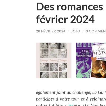
Des romances 
février 2024
28 FÉVRIER 2024
/
JOJO
/
3 COMMEN
également joint au challenge, La Guild
participer à votre tour et à rejoind
autres futilités »:
ici
et/ou La Guilde d