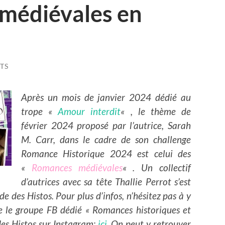
médiévales en
TS
Après un mois de janvier 2024 dédié au
trope «
Amour interdit
« , le thème de
février 2024 proposé par l’autrice, Sarah
M. Carr, dans le cadre de son challenge
Romance Historique 2024 est celui des
«
Romances médiévales
« . Un collectif
d’autrices avec sa tête Thallie Perrot s’est
e des Histos. Pour plus d’infos, n’hésitez pas à y
re le groupe FB dédié « Romances historiques et
es Histos sur Instagram:
ici
. On peut y retrouver