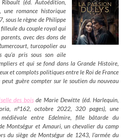
ibault (éd. Autoédition,
, une romance historique
, sous le règne de Philippe
 filleule du couple royal qui
s parents, avec des dons de
Rumercourt
, turcopolier au
s qu’a pris sous son aile
empliers et qui se fond dans la Grande Histoire,
gieux et complots politiques entre le Roi de France
ne peut guère compter sur le soutien du nouveau
elle des bois
de Marie Dewitte (éd. Harlequin,
ctoria, n°162, octobre 2022, 320 pages), une
médiévale entre Edelmire, fille bâtarde du
 de Montségur et Amauri, un chevalier du camp
ors du siège de Montségur de 1243, l’armée du