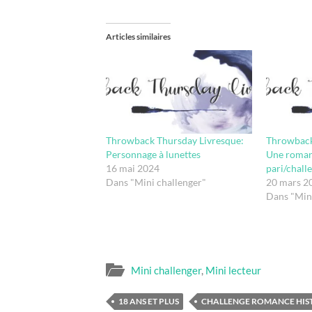
Articles similaires
Throwback Thursday Livresque:
Throwback
Personnage à lunettes
Une roman
16 mai 2024
pari/chall
Dans "Mini challenger"
20 mars 2
Dans "Min
Mini challenger
,
Mini lecteur
18 ANS ET PLUS
CHALLENGE ROMANCE HIS