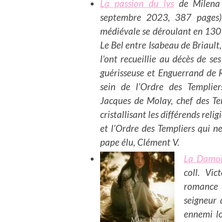
La passion du lys
de Milena R
septembre 2023, 387 pages)
médiévale se déroulant en 1307
Le Bel entre
Isabeau de Briault,
l’ont recueillie au décès de se
guérisseuse
et
Enguerrand de 
sein de l’Ordre des Templier
Jacques de Molay
, chef des T
cristallisant les différends reli
et l’Ordre des Templiers qui 
pape élu, Clément V.
La Damois
coll. Vi
romance 
seigneur
ennemi l