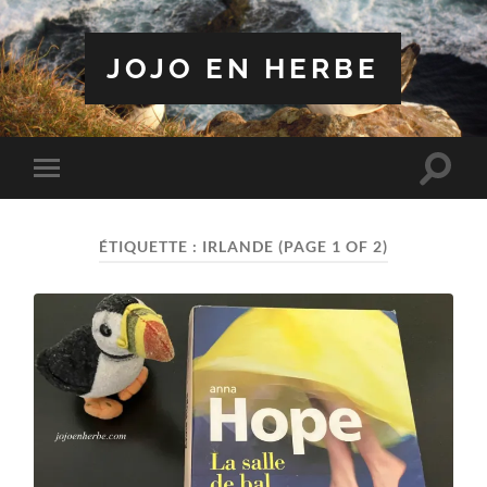
JOJO EN HERBE
Toggle
Toggle
search
mobile
field
menu
ÉTIQUETTE :
IRLANDE
(PAGE 1 OF 2)