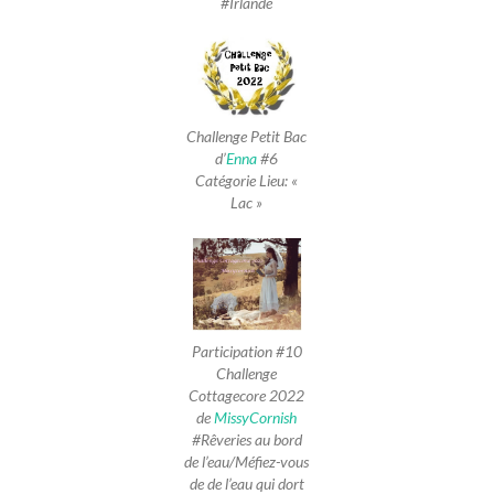
#Irlande
Challenge Petit Bac
d’
Enna
#6
Catégorie Lieu: «
Lac »
Participation #10
Challenge
Cottagecore 2022
de
MissyCornish
#Rêveries au bord
de l’eau/Méfiez-vous
de de l’eau qui dort