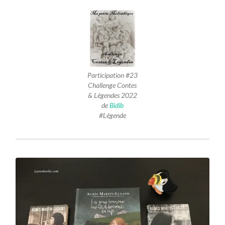
Participation #23
Challenge Contes
& Légendes 2022
de
Bidib
#Légende