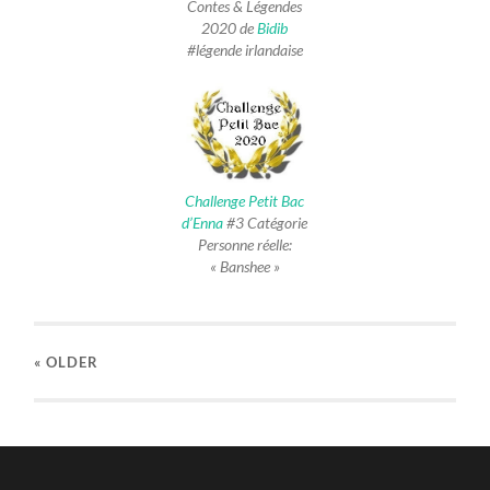
Contes & Légendes
2020 de
Bidib
#légende irlandaise
Challenge Petit Bac
d’Enna
#3 Catégorie
Personne réelle:
« Banshee »
« OLDER