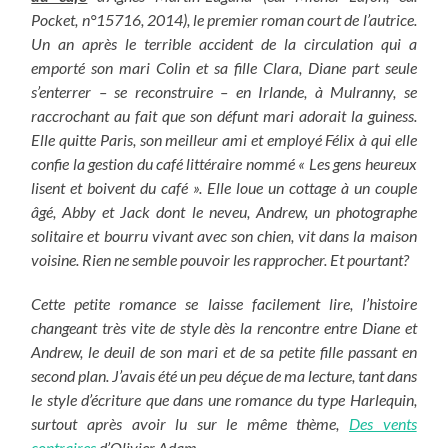
Pocket, n°15716, 2014), le premier roman court de l’autrice.
Un an après le terrible accident de la circulation qui a
emporté son mari Colin et sa fille Clara, Diane part seule
s’enterrer – se reconstruire – en Irlande, à Mulranny, se
raccrochant au fait que son défunt mari adorait la guiness.
Elle quitte Paris, son meilleur ami et employé Félix à qui elle
confie la gestion du café littéraire nommé « Les gens heureux
lisent et boivent du café ». Elle loue un cottage à un couple
âgé, Abby et Jack dont le neveu, Andrew, un photographe
solitaire et bourru vivant avec son chien, vit dans la maison
voisine. Rien ne semble pouvoir les rapprocher. Et pourtant?
Cette petite romance se laisse facilement lire, l’histoire
changeant très vite de style dès la rencontre entre Diane et
Andrew, le deuil de son mari et de sa petite fille passant en
second plan. J’avais été un peu déçue de ma lecture, tant dans
le style d’écriture que dans une romance du type Harlequin,
surtout après avoir lu sur le même thème,
Des vents
contraires
d’Olivier Adam.