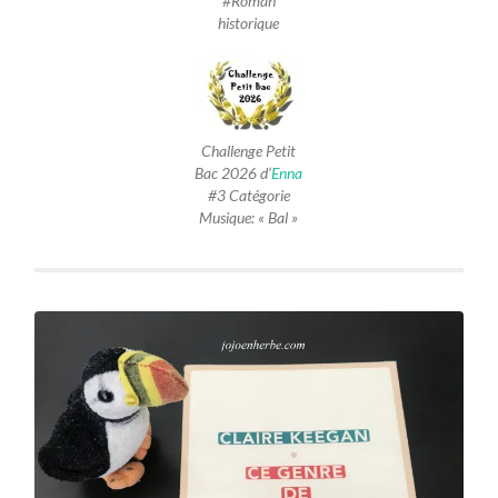
#Roman
historique
Challenge Petit
Bac 2026 d’
Enna
#3 Catégorie
Musique: « Bal »