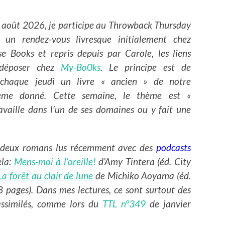
6 août 2026, je participe au Throwback Thursday
, un rendez-vous livresque initialement chez
se Books et repris depuis par Carole, les liens
déposer chez
My-Bo0ks
. Le principe est de
 chaque jeudi un livre « ancien » de notre
hème donné. Cette semaine, le thème est «
vaille dans l’un de ses domaines ou y fait une
 à deux romans lus récemment avec des
podcasts
ela:
Mens-moi à l’oreille!
d’Amy Tintera (éd. City
La forêt au clair de lune
de Michiko Aoyama (éd.
8 pages). Dans mes lectures, ce sont surtout des
assimilés, comme lors du
TTL n°349
de janvier