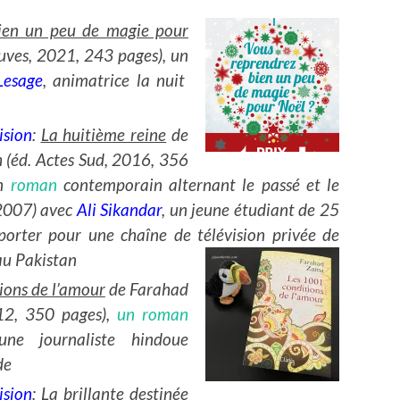
ien un peu de magie pour
uves, 2021, 243 pages), un
Lesage
, animatrice la nuit
ision
:
La huitième reine
de
 (éd. Actes Sud, 2016, 356
un
roman
contemporain alternant le passé et le
(2007) avec
Ali Sikandar
, un jeune étudiant de 25
porter pour une chaîne de télévision privée d
e
au Pakistan
ions de l’amour
de Farahad
12, 350 pages),
un roman
une journaliste hindoue
de
ision
:
La brillante destinée