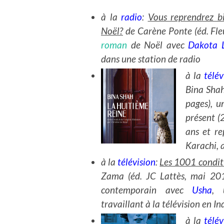
à la
radio
:
Vous reprendrez b
Noël?
de Carène Ponte (éd. Fle
roman
de Noël avec
Dakota 
dans une station de radio
à la
télév
Bina Shah
pages), 
présent 
ans et re
Karachi, 
à la
télévision
:
Les 1001 condit
Zama (éd. JC Lattès, mai 20
contemporain avec
Usha
, 
travaillant à la télévision en In
à la
télév