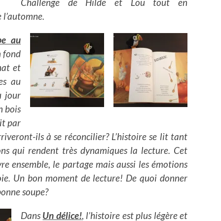
Challenge de Hilde et Lou tout en
e l’automne.
pe au
n fond
hat et
es au
u jour
n bois
it par
iveront-ils à se réconcilier? L’histoire se lit tant
ions qui rendent très dynamiques la lecture. Cet
vre ensemble, le partage mais aussi les émotions
 joie. Un bon moment de lecture! De quoi donner
bonne soupe?
Dans
Un délice!
, l’histoire est plus légère et