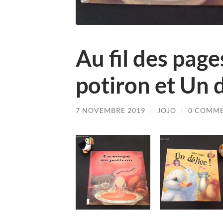
Au fil des pag
potiron et Un d
7 NOVEMBRE 2019
/
JOJO
/
0 COMM