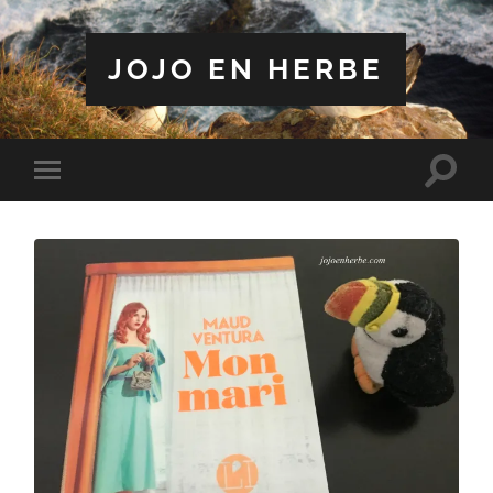
JOJO EN HERBE
Toggle
Toggle
search
mobile
field
menu