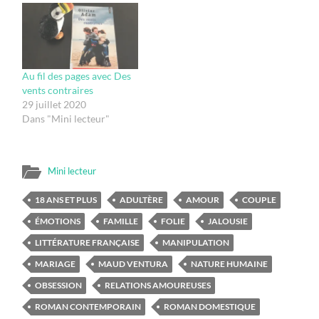
Au fil des pages avec Des
vents contraires
29 juillet 2020
Dans "Mini lecteur"
Mini lecteur
18 ANS ET PLUS
ADULTÈRE
AMOUR
COUPLE
ÉMOTIONS
FAMILLE
FOLIE
JALOUSIE
LITTÉRATURE FRANÇAISE
MANIPULATION
MARIAGE
MAUD VENTURA
NATURE HUMAINE
OBSESSION
RELATIONS AMOUREUSES
ROMAN CONTEMPORAIN
ROMAN DOMESTIQUE