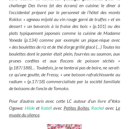
challenge Des livres (et des écrans) en cuisine: le dîner à
l’occidental préparé par le personnel de l’hôtel des monts
Rokko: « agneau mijoté au vin rouge garni de truffes » et en
dessert « un bavarois à la fraise des bois » (p.101) ou des
plats typiquement japonais comme la cuisine de Madame
Yoneda (p.134) comme par exemple un pique-nique avec
« des boulettes de riz et de thé d’orge grillé glacé (…) Toutes les
boulettes dont le panier était plein, fourrées au saumon, aux
prunes confites et aux flocons de poisson séchés »
(p.187/188)… Toutefois, je ne tenterai pas de boire, ne serait-
ce qu’une goutte, de Fressy, « une boisson rafraîchissante au
radium » (p.17/18) commercialisée par la société familiale
de boissons de l’oncle de Tomoko.
Pour d’autres avis avec cette LC autour d’un livre d’Yoko
Ogawa:
Hilde
et
Katell
avec
Petites Boîtes
,
Rachel
avec
Le
musée du silence
.