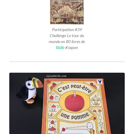
Participation #39
Challenge Le tour du
monde en 80 livres de
Bidib
#Japon