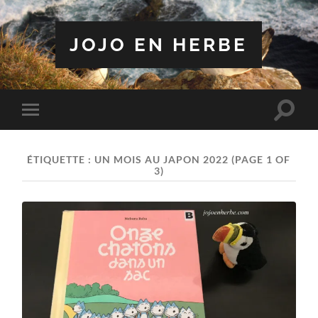
JOJO EN HERBE
Toggle
Toggle
search
mobile
field
menu
ÉTIQUETTE :
UN MOIS AU JAPON 2022
(PAGE 1 OF
3)