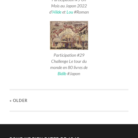
Mois au Japon 2022
d’
Hilde
et
Lou
#Roman
Participation #29
Challenge Le tour du
monde en 80 livres de
Bidib
#Japon
« OLDER