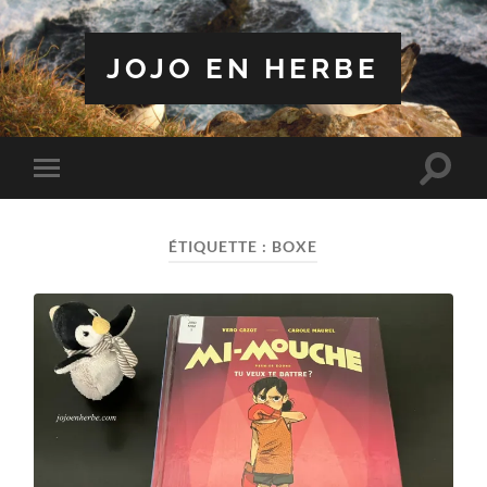
JOJO EN HERBE
Toggle
Toggle
search
mobile
field
menu
ÉTIQUETTE :
BOXE