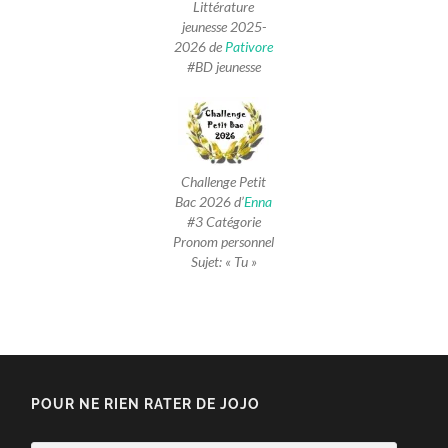
Littérature
jeunesse 2025-
2026 de
Pativore
#BD jeunesse
Challenge Petit
Bac 2026 d’
Enna
#3 Catégorie
Pronom personnel
Sujet: « Tu »
POUR NE RIEN RATER DE JOJO