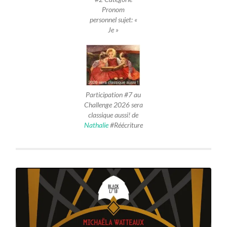
Pronom
personnel sujet: «
Je »
Participation #7 au
Challenge 2026 sera
classique aussi! de
Nathalie
#Réécriture