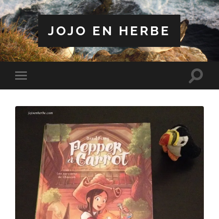
JOJO EN HERBE
Toggle
Toggle
search
mobile
field
menu