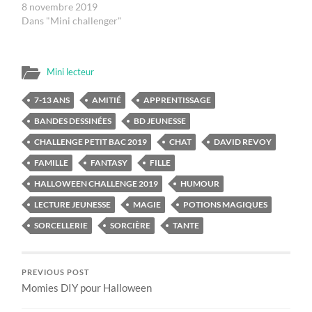
8 novembre 2019
Dans "Mini challenger"
Mini lecteur
7-13 ANS
AMITIÉ
APPRENTISSAGE
BANDES DESSINÉES
BD JEUNESSE
CHALLENGE PETIT BAC 2019
CHAT
DAVID REVOY
FAMILLE
FANTASY
FILLE
HALLOWEEN CHALLENGE 2019
HUMOUR
LECTURE JEUNESSE
MAGIE
POTIONS MAGIQUES
SORCELLERIE
SORCIÈRE
TANTE
PREVIOUS POST
Momies DIY pour Halloween