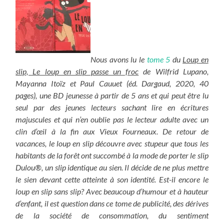
Nous avons lu le
tome 5
du
Loup en
slip, Le loup en slip passe un froc
de Wilfrid Lupano,
Mayanna Itoïz et Paul Cauuet (éd. Dargaud, 2020, 40
pages), une BD jeunesse à partir de 5 ans et qui peut être lu
seul par des jeunes lecteurs sachant lire en écritures
majuscules et qui n’en oublie pas le lecteur adulte avec un
clin d’œil à la fin aux Vieux Fourneaux.
De retour de
vacances, le loup en slip découvre avec stupeur que tous les
habitants de la forêt ont succombé à la mode de porter le slip
Dulou®, un slip identique au sien. Il décide de ne plus mettre
le sien devant cette atteinte à son identité. Est-il encore le
loup en slip sans slip?
Avec beaucoup d’humour et à hauteur
d’enfant, il est question dans ce tome de publicité, des dérives
de la société de consommation, du sentiment