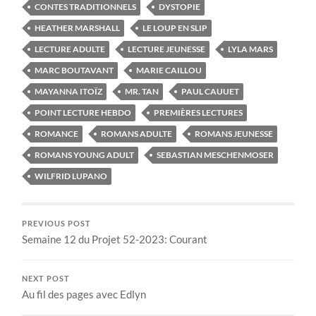
CONTES TRADITIONNELS
DYSTOPIE
HEATHER MARSHALL
LE LOUP EN SLIP
LECTURE ADULTE
LECTURE JEUNESSE
LYLA MARS
MARC BOUTAVANT
MARIE CAILLOU
MAYANNA ITOÏZ
MR. TAN
PAUL CAUUET
POINT LECTURE HEBDO
PREMIÈRES LECTURES
ROMANCE
ROMANS ADULTE
ROMANS JEUNESSE
ROMANS YOUNG ADULT
SEBASTIAN MESCHENMOSER
WILFRID LUPANO
PREVIOUS POST
Semaine 12 du Projet 52-2023: Courant
NEXT POST
Au fil des pages avec Edlyn