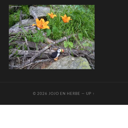
© 2026
JOJO EN HERBE
—
UP ↑