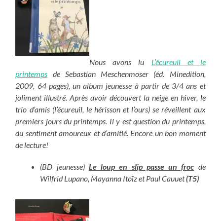
Nous avons lu
L’écureuil et le
printemps
de Sebastian Meschenmoser (éd. Minedition,
2009, 64 pages), un album jeunesse à partir de 3/4 ans et
joliment illustré. Après avoir découvert la neige en hiver, le
trio d’amis (l’écureuil, le hérisson et l’ours) se réveillent aux
premiers jours du printemps. Il y est question du printemps,
du sentiment amoureux et d’amitié. Encore un bon moment
de lecture!
(BD jeunesse)
Le loup en slip passe un froc
de
Wilfrid Lupano, Mayanna Itoïz et Paul Cauuet
(
T5)