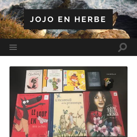
JOJO EN HERBE
Toggle
Toggle
search
mobile
field
menu