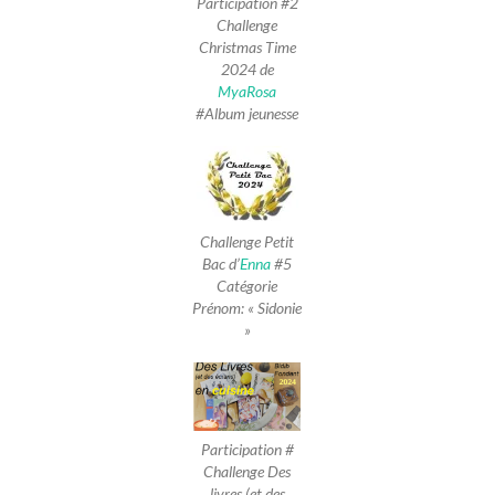
Participation #2
Challenge
Christmas Time
2024 de
MyaRosa
#Album jeunesse
Challenge Petit
Bac d’
Enna
#5
Catégorie
Prénom: « Sidonie
»
Participation #
Challenge Des
livres (et des