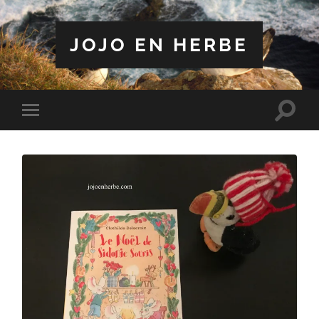
JOJO EN HERBE
Toggle
Toggle
search
mobile
field
menu