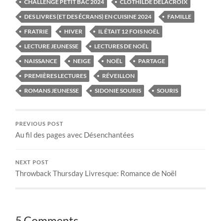
CHALLENGE PETIT BAC 2024
CLOTHILDE DELACROIX
DES LIVRES (ET DES ÉCRANS) EN CUISINE 2024
FAMILLE
FRATRIE
HIVER
IL ÉTAIT 12 FOIS NOËL
LECTURE JEUNESSE
LECTURES DE NOËL
NAISSANCE
NEIGE
NOËL
PARTAGE
PREMIÈRES LECTURES
RÉVEILLON
ROMANS JEUNESSE
SIDONIE SOURIS
SOURIS
PREVIOUS POST
Au fil des pages avec Désenchantées
NEXT POST
Throwback Thursday Livresque: Romance de Noël
5 Comments