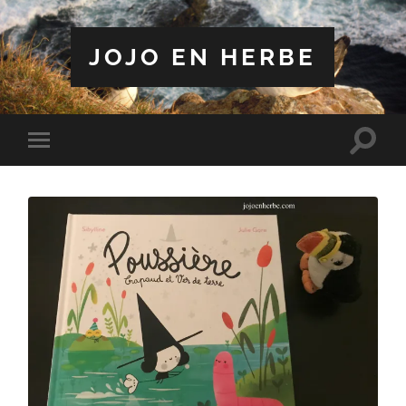
JOJO EN HERBE
Toggle
Toggle
search
mobile
field
menu