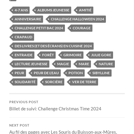
4-7 ANS
ALBUMS JEUNESSE
AMITIÉ
ANNIVERSAIRE
CHALLENGE HALLOWEEN 2024
CHALLENGE PETIT BAC 2024
COURAGE
CRAPAUD
DES LIVRES (ET DES ÉCRANS) EN CUISINE 2024
ENTRAIDE
FORÊT
GRIMOIRE
JULIE GORE
LECTURE JEUNESSE
MAGIE
MARE
NATURE
PEUR
PEUR DE L'EAU
POTION
SIBYLLINE
SOLIDARITÉ
SORCIÈRE
VER DE TERRE
PREVIOUS POST
Billet de suivi: Challenge Christmas Time 2024
NEXT POST
Au fil des pages avec Les Souris du Buisson-aux-Mûres,