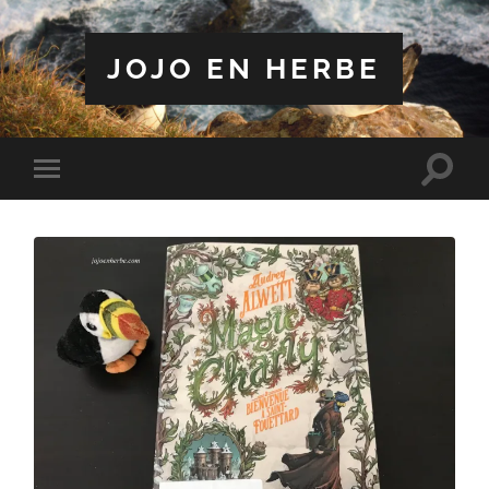
JOJO EN HERBE
Toggle
Toggle
search
mobile
field
menu