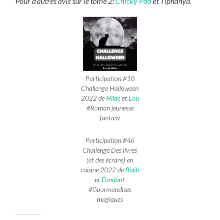
Pour d’autres avis sur le tome 2:
Chicky Poo
et Tiphanya.
Participation #10
Challenge Halloween
2022 de
Hilde
et
Lou
#Roman jeunesse
fantasy
Participation #46
Challenge Des livres
(et des écrans) en
cuisine 2022 de
Bidib
et
Fondant
#Gourmandises
magiques