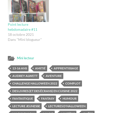
Point lecture
hebdomadaire #11
18 octobre 2021
Dans "Mini blogueur"
Mini lecteur
13-16 ANS
AMITIÉ
APPRENTISSAGE
AUDREY ALWETT
AVENTURE
CHALLENGE HALLOWEEN 2022
COMPLOT
DES LIVRES (ET DES ÉCRANS) EN CUISINE 2022
FANTASTIQUE
FANTASY
HUMOUR
LECTURE JEUNESSE
LECTURES D'HALLOWEEN