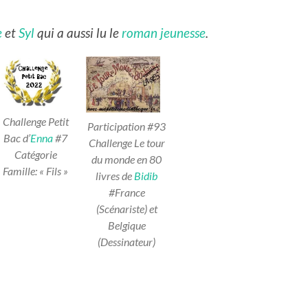
e
et
Syl
qui a aussi lu le
roman jeunesse
.
Challenge Petit
Participation #93
Bac d’
Enna
#7
Challenge Le tour
Catégorie
du monde en 80
Famille: « Fils »
livres de
Bidib
#France
(Scénariste) et
Belgique
(Dessinateur)