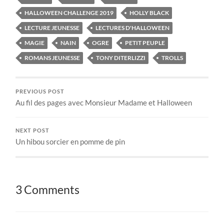
HALLOWEEN CHALLENGE 2019
HOLLY BLACK
LECTURE JEUNESSE
LECTURES D'HALLOWEEN
MAGIE
NAIN
OGRE
PETIT PEUPLE
ROMANS JEUNESSE
TONY DITERLIZZI
TROLLS
PREVIOUS POST
Au fil des pages avec Monsieur Madame et Halloween
NEXT POST
Un hibou sorcier en pomme de pin
3 Comments