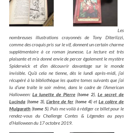
Les
nombreuses illustrations crayonnés de Tony Diterlizzi,
comme des croquis pris sur le vif, donnent un certain charme
supplémentaire à ce roman jeunesse. La lecture est très
plaisante et m’a donné envie de percer également le mystère
Spiderwick et d’en découvrir davantage sur le monde
invisible. Qu’à cela ne tienne, dès le lundi après-midi, j’ai
récupéré à la bibliothèque les quatre tomes suivants que j’ai
lu d’une traite le soir même, dans le cadre de l’American
Halloween:
La lunette de Pierre
(
tome 2
),
Le secret de
Lucinda
(
tome 3
),
L’arbre de fer
(
tome 4
) et
La colère de
Mulgarath
(
tome 5
). Puis me voilà à rédiger ce billet pour le
rendez-vous du Challenge Contes & Légendes au pays
d’Halloween du 17 octobre 2019.