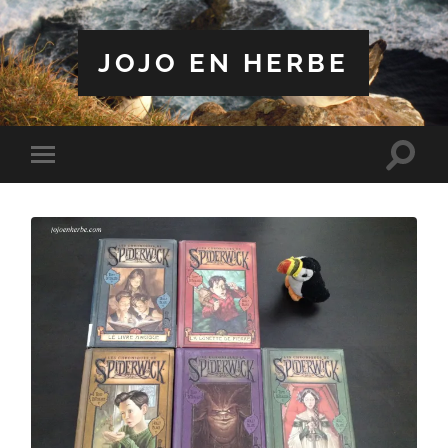
JOJO EN HERBE
Toggle
Toggle
search
mobile
field
menu