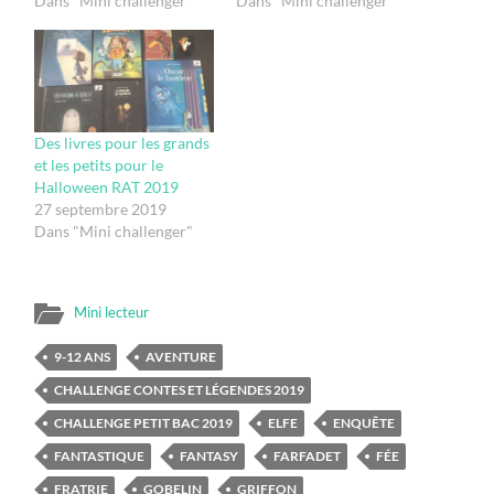
Dans "Mini challenger"
Dans "Mini challenger"
Des livres pour les grands
et les petits pour le
Halloween RAT 2019
27 septembre 2019
Dans "Mini challenger"
Mini lecteur
9-12 ANS
AVENTURE
CHALLENGE CONTES ET LÉGENDES 2019
CHALLENGE PETIT BAC 2019
ELFE
ENQUÊTE
FANTASTIQUE
FANTASY
FARFADET
FÉE
FRATRIE
GOBELIN
GRIFFON