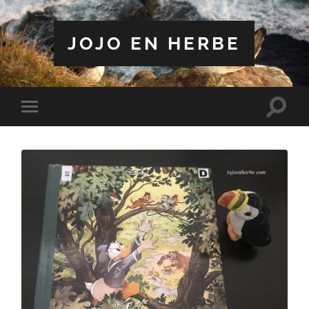
JOJO EN HERBE
Toggle
Toggle
search
mobile
field
menu