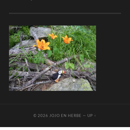
© 2026
JOJO EN HERBE
—
UP ↑