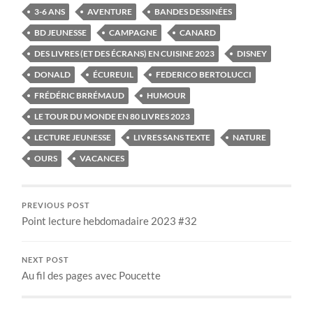
3-6 ANS
AVENTURE
BANDES DESSINÉES
BD JEUNESSE
CAMPAGNE
CANARD
DES LIVRES (ET DES ÉCRANS) EN CUISINE 2023
DISNEY
DONALD
ÉCUREUIL
FEDERICO BERTOLUCCI
FRÉDÉRIC BRRÉMAUD
HUMOUR
LE TOUR DU MONDE EN 80 LIVRES 2023
LECTURE JEUNESSE
LIVRES SANS TEXTE
NATURE
OURS
VACANCES
PREVIOUS POST
Point lecture hebdomadaire 2023 #32
NEXT POST
Au fil des pages avec Poucette