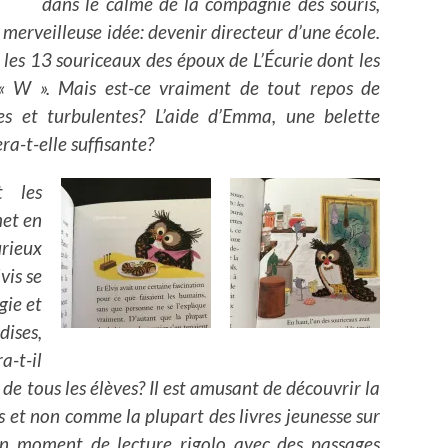
dans le calme de la compagnie des souris,
 merveilleuse idée: devenir directeur d’une école.
le les 13 souriceaux des époux de L’Écurie dont les
 W ». Mais est-ce vraiment de tout repos de
es et turbulentes? L’aide d’Emma, une belette
ra-t-elle suffisante?
t les
met en
urieux
vis se
gie et
ises,
a-t-il
 de tous les élèves? Il est amusant de découvrir la
s et non comme la plupart des livres jeunesse sur
n moment de lecture rigolo avec des passages