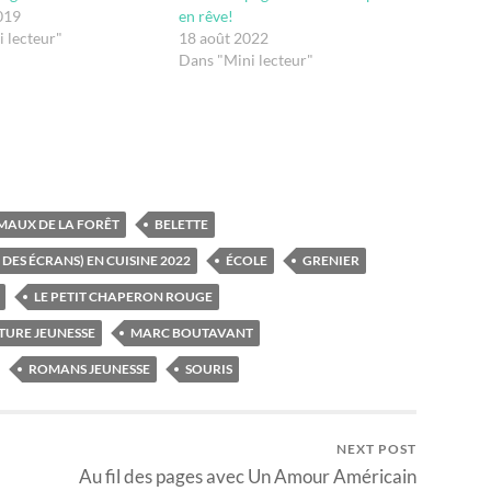
019
en rêve!
 lecteur"
18 août 2022
Dans "Mini lecteur"
MAUX DE LA FORÊT
BELETTE
T DES ÉCRANS) EN CUISINE 2022
ÉCOLE
GRENIER
LE PETIT CHAPERON ROUGE
TURE JEUNESSE
MARC BOUTAVANT
ROMANS JEUNESSE
SOURIS
NEXT POST
Au fil des pages avec Un Amour Américain