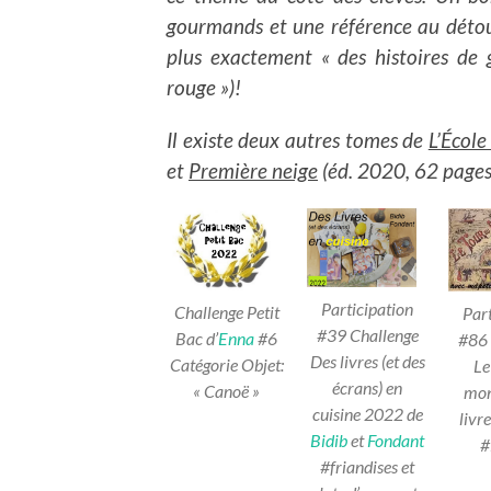
gourmands et une référence au déto
plus exactement « des histoires de 
rouge »)!
Il existe deux autres tomes de
L’École
et
Première neige
(éd. 2020, 62 pages
Participation
Challenge Petit
Part
#39 Challenge
Bac d’
Enna
#6
#86 
Des livres (et des
Catégorie Objet:
Le
écrans) en
« Canoë »
mon
cuisine 2022 de
livr
Bidib
et
Fondant
#
#friandises et