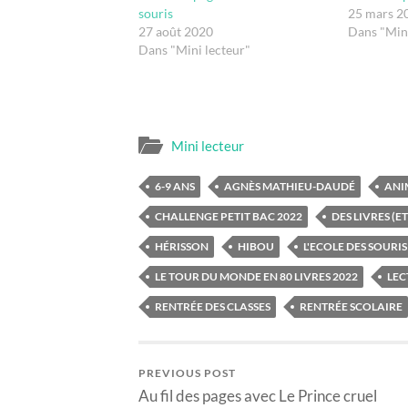
souris
25 mars 2
27 août 2020
Dans "Mini
Dans "Mini lecteur"
Mini lecteur
6-9 ANS
AGNÈS MATHIEU-DAUDÉ
ANI
CHALLENGE PETIT BAC 2022
DES LIVRES (E
HÉRISSON
HIBOU
L'ECOLE DES SOURIS
LE TOUR DU MONDE EN 80 LIVRES 2022
LEC
RENTRÉE DES CLASSES
RENTRÉE SCOLAIRE
PREVIOUS POST
Au fil des pages avec Le Prince cruel