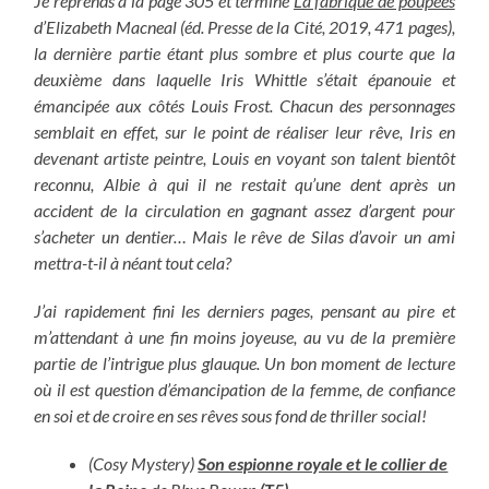
Je reprends à la page 305 et termine
La fabrique de poupées
d’Elizabeth Macneal (éd. Presse de la Cité, 2019, 471 pages),
la dernière partie étant plus sombre et plus courte que la
deuxième dans laquelle Iris Whittle s’était épanouie et
émancipée aux côtés Louis Frost. Chacun des personnages
semblait en effet, sur le point de réaliser leur rêve, Iris en
devenant artiste peintre, Louis en voyant son talent bientôt
reconnu, Albie à qui il ne restait qu’une dent après un
accident de la circulation en gagnant assez d’argent pour
s’acheter un dentier… Mais le rêve de Silas d’avoir un ami
mettra-t-il à néant tout cela?
J’ai rapidement fini les derniers pages, pensant au pire et
m’attendant à une fin moins joyeuse, au vu de la première
partie de l’intrigue plus glauque. Un bon moment de lecture
où il est question d’émancipation de la femme, de confiance
en soi et de croire en ses rêves sous fond de thriller social!
(Cosy Mystery)
Son espionne royale et le collier de