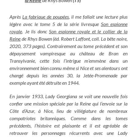
la Reine
de Rhys Bowen
(T5)
Après
La fabrique de poupées
, il me fallait une lecture plus
légère avec le tome 5 de la série livresque
Son espionne
royale
. Je lis donc
Son espionne royale et le collier de la
Reine
de Rhys Bowen (éd. Robert Laffont, coll. La bête noire,
2020, 373 pages). Contrairement au tome précédent et son
dépaysement vampiresque au château de Bran en
Transylvanie, cette fois l’intrigue m’emmène dans un
environnement bien connu même si Nice et ses alentours ont
changé depuis les années 30, la Jetée-Promenade par
exemple ayant été détruite en 1944.
En janvier 1933, Lady Georgiana se voit une nouvelle fois
confier une mission spéciale par la Reine qui l’envoie sur la
Côte d’Azur, à Nice, lieu de villégiature de nombreux
compatriotes britanniques. Comme dans les tomes
précédents, l’histoire est plaisante et il est agréable de
retrouver les personnages récurrents avec une Lady