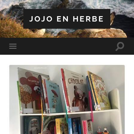
JOJO EN HERBE
Toggle
Toggle
search
mobile
field
menu