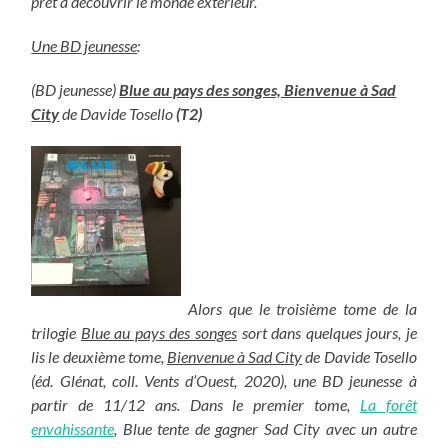
prêt à découvrir le monde extérieur.
Une BD jeunesse
:
(BD jeunesse)
Blue au pays des songes, Bienvenue à Sad
City
de Davide Tosello
(T2)
Alors que le troisième tome de la
trilogie
Blue au pays des songes
sort dans quelques jours, je
lis le deuxième tome,
Bienvenue à Sad City
de Davide Tosello
(éd. Glénat, coll. Vents d’Ouest, 2020), une BD jeunesse à
partir de 11/12 ans. Dans le premier tome,
La forêt
envahissante
, Blue tente de gagner Sad City avec un autre