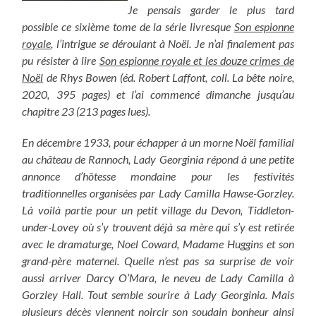
Je pensais garder le plus tard
possible ce sixième tome de la série livresque
Son espionne
royale
, l’intrigue se déroulant à Noël. Je n’ai finalement pas
pu résister à lire
Son espionne royale et les douze crimes de
Noël
de Rhys Bowen (éd. Robert Laffont, coll. La bête noire,
2020, 395 pages) et l’ai commencé dimanche jusqu’au
chapitre 23 (213 pages lues).
En décembre 1933, pour échapper à un morne Noël familial
au château de Rannoch, Lady Georginia répond à une petite
annonce d’hôtesse mondaine pour les festivités
traditionnelles organisées par Lady Camilla Hawse-Gorzley.
Là voilà partie pour un petit village du Devon, Tiddleton-
under-Lovey où s’y trouvent déjà sa mère qui s’y est retirée
avec le dramaturge, Noel Coward, Madame Huggins et son
grand-père maternel. Quelle n’est pas sa surprise de voir
aussi arriver Darcy O’Mara, le neveu de Lady Camilla à
Gorzley Hall. Tout semble sourire à Lady Georginia. Mais
plusieurs décès viennent noircir son soudain bonheur ainsi