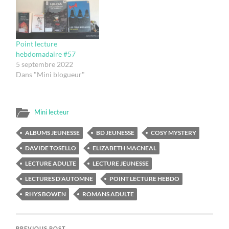
Point lecture
hebdomadaire #57
5 septembre 2022
Dans "Mini blogueur"
Mini lecteur
ALBUMS JEUNESSE
BD JEUNESSE
COSY MYSTERY
DAVIDE TOSELLO
ELIZABETH MACNEAL
LECTURE ADULTE
LECTURE JEUNESSE
LECTURES D'AUTOMNE
POINT LECTURE HEBDO
RHYS BOWEN
ROMANS ADULTE
PREVIOUS POST