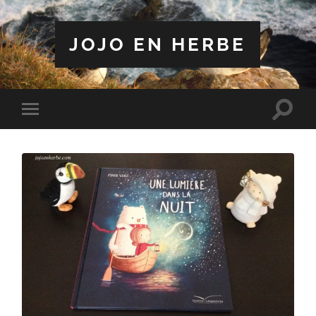
JOJO EN HERBE
Toggle
Toggle
search
mobile
field
menu