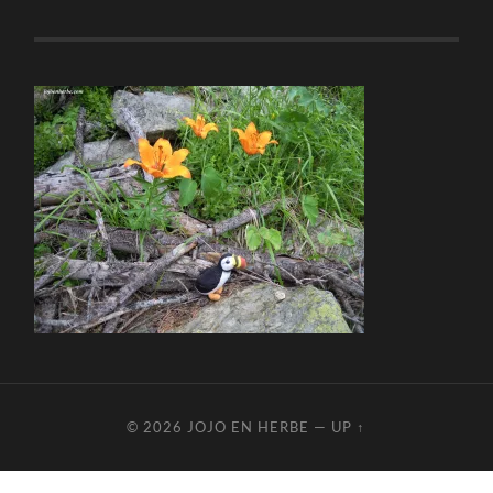
© 2026
JOJO EN HERBE
—
UP ↑