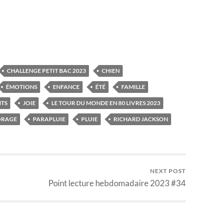
CHALLENGE PETIT BAC 2023
CHIEN
ÉMOTIONS
ENFANCE
ÉTÉ
FAMILLE
NTS
JOIE
LE TOUR DU MONDE EN 80 LIVRES 2023
ORAGE
PARAPLUIE
PLUIE
RICHARD JACKSON
NEXT POST
Point lecture hebdomadaire 2023 #34