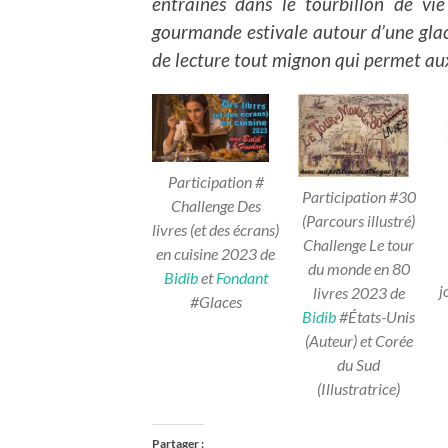
entraînés dans le tourbillon de vie
gourmande estivale autour d’une glac
de lecture tout mignon qui permet au
Participation #
Participation #30
Challenge Des
(Parcours illustré)
livres (et des écrans)
Challenge Le tour
en cuisine 2023
de
du monde en 80
Bidib
et
Fondant
j
livres 2023 de
#Glaces
Bidib
#États-Unis
(Auteur) et Corée
du Sud
(Illustratrice)
Partager :