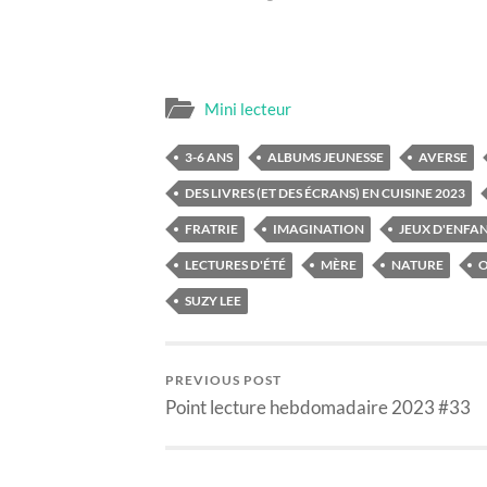
Mini lecteur
3-6 ANS
ALBUMS JEUNESSE
AVERSE
DES LIVRES (ET DES ÉCRANS) EN CUISINE 2023
FRATRIE
IMAGINATION
JEUX D'ENFA
LECTURES D'ÉTÉ
MÈRE
NATURE
SUZY LEE
PREVIOUS POST
Point lecture hebdomadaire 2023 #33