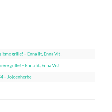
ième grille! – Enna lit, Enna Vit!
ère grille! – Enna lit, Enna Vit!
54 – Jojoenherbe