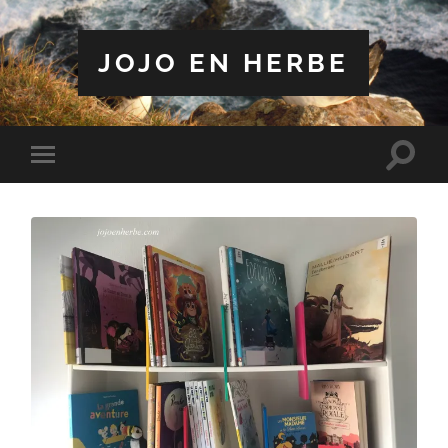
JOJO EN HERBE
Toggle
Toggle
search
mobile
field
menu