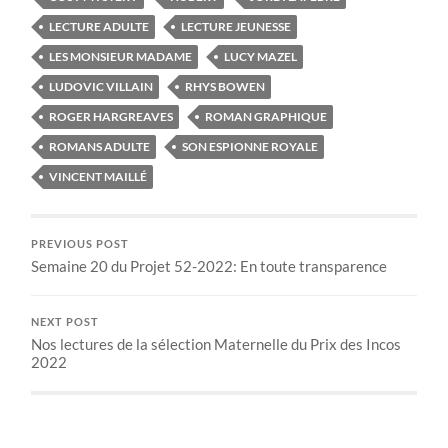
LECTURE ADULTE
LECTURE JEUNESSE
LES MONSIEUR MADAME
LUCY MAZEL
LUDOVIC VILLAIN
RHYS BOWEN
ROGER HARGREAVES
ROMAN GRAPHIQUE
ROMANS ADULTE
SON ESPIONNE ROYALE
VINCENT MAILLÉ
PREVIOUS POST
Semaine 20 du Projet 52-2022: En toute transparence
NEXT POST
Nos lectures de la sélection Maternelle du Prix des Incos
2022