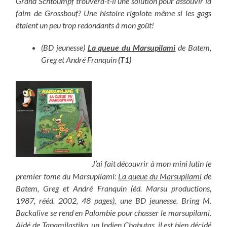
Grand Schtoumpf trouvera-t-il une solution pour assouvir la
faim de Grossbouf? Une histoire rigolote même si les gags
étaient un peu trop redondants à mon goût!
(BD jeunesse)
La queue du Marsupilami
de Batem,
Greg et André Franquin
(T1)
J’ai fait découvrir à mon mini lutin le
premier tome du Marsupilami:
La queue du Marsupilami
de
Batem, Greg et André Franquin (éd. Marsu productions,
1987, rééd. 2002, 48 pages), une BD jeunesse. Bring M.
Backalive se rend en Palombie pour chasser le marsupilami.
Aidé de Tapamilastiko, un Indien Chahutas, il est bien décidé