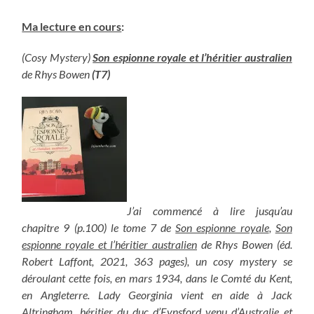
Ma lecture en cours
:
(Cosy Mystery)
Son espionne royale et l’héritier australien
de Rhys Bowen
(T7)
J’ai commencé à lire jusqu’au
chapitre 9 (p.100) le tome 7 de
Son espionne royale
,
Son
espionne royale et l’héritier australien
de Rhys Bowen (éd.
Robert Laffont, 2021, 363 pages), un cosy mystery se
déroulant cette fois, en mars 1934, dans le Comté du Kent,
en Angleterre. Lady Georginia vient en aide à Jack
Altringham, héritier du duc d’Eynsford venu d’Australie et