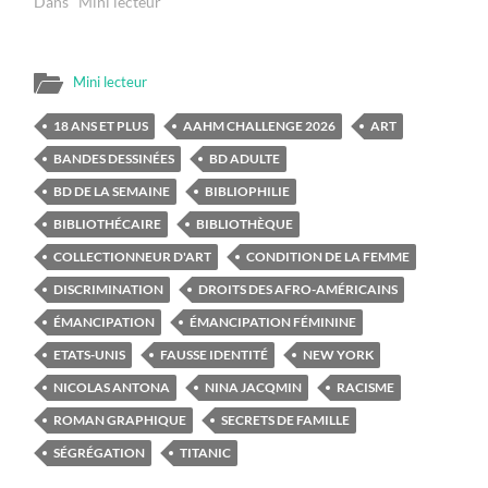
Dans "Mini lecteur"
Mini lecteur
18 ANS ET PLUS
AAHM CHALLENGE 2026
ART
BANDES DESSINÉES
BD ADULTE
BD DE LA SEMAINE
BIBLIOPHILIE
BIBLIOTHÉCAIRE
BIBLIOTHÈQUE
COLLECTIONNEUR D'ART
CONDITION DE LA FEMME
DISCRIMINATION
DROITS DES AFRO-AMÉRICAINS
ÉMANCIPATION
ÉMANCIPATION FÉMININE
ETATS-UNIS
FAUSSE IDENTITÉ
NEW YORK
NICOLAS ANTONA
NINA JACQMIN
RACISME
ROMAN GRAPHIQUE
SECRETS DE FAMILLE
SÉGRÉGATION
TITANIC