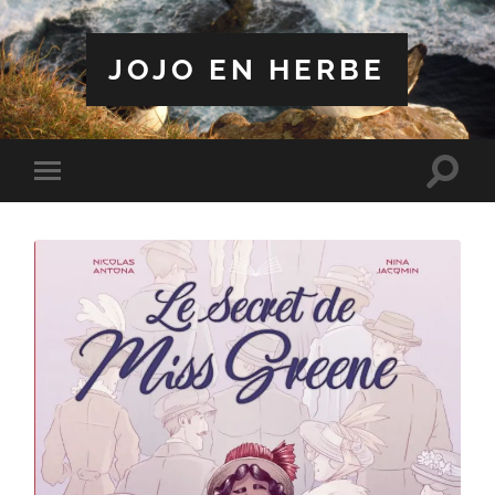
JOJO EN HERBE
Toggle
Toggle
search
mobile
field
menu