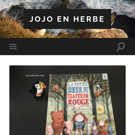
JOJO EN HERBE
Toggle
Toggle
search
mobile
field
menu