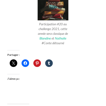
Participation #20 au
challenge 2021, cette
année sera classique de
Blandine
et
Nathalie
#Conte détourné
Partager :
J’aime ça :