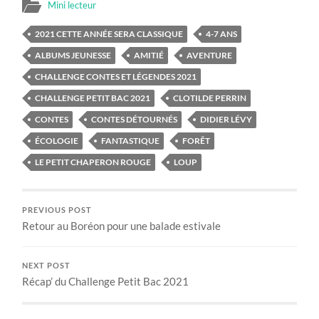
Mini lecteur
2021 CETTE ANNÉE SERA CLASSIQUE
4-7 ANS
ALBUMS JEUNESSE
AMITIÉ
AVENTURE
CHALLENGE CONTES ET LÉGENDES 2021
CHALLENGE PETIT BAC 2021
CLOTILDE PERRIN
CONTES
CONTES DÉTOURNÉS
DIDIER LÉVY
ÉCOLOGIE
FANTASTIQUE
FORÊT
LE PETIT CHAPERON ROUGE
LOUP
PREVIOUS POST
Retour au Boréon pour une balade estivale
NEXT POST
Récap’ du Challenge Petit Bac 2021