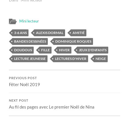
Mini lecteur
3-6 ANS
ALEXIS DORMAL
AMITIÉ
BANDES DESSINÉES
DOMINIQUE ROQUES
DOUDOUS
FILLE
HIVER
JEUX D'ENFANTS
LECTURE JEUNESSE
LECTURES D'HIVER
NEIGE
PREVIOUS POST
Fêter Noël 2019
NEXT POST
Au fil des pages avec Le premier Noël de Nina