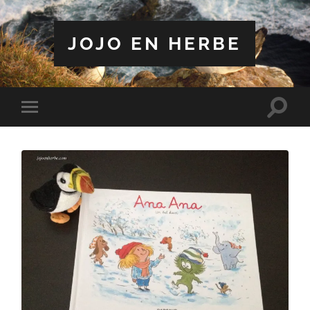
JOJO EN HERBE
Toggle
Toggle
search
mobile
field
menu