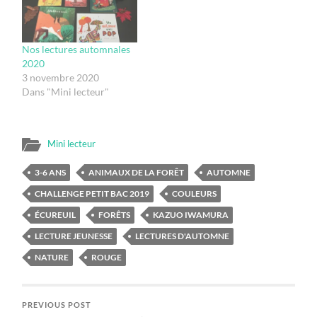
Nos lectures automnales
2020
3 novembre 2020
Dans "Mini lecteur"
Mini lecteur
3-6 ANS
ANIMAUX DE LA FORÊT
AUTOMNE
CHALLENGE PETIT BAC 2019
COULEURS
ÉCUREUIL
FORÊTS
KAZUO IWAMURA
LECTURE JEUNESSE
LECTURES D'AUTOMNE
NATURE
ROUGE
PREVIOUS POST