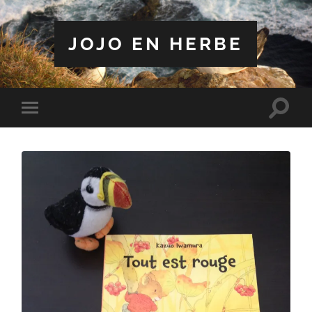
JOJO EN HERBE
Toggle
Toggle
search
mobile
field
menu