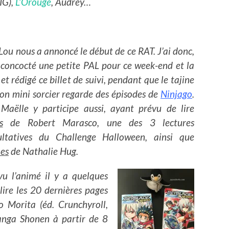
(IG),
L’Orouge
, Audrey…
ou nous a annoncé le début de ce RAT. J’ai donc,
, concocté une petite PAL pour ce week-end et la
et rédigé ce billet de suivi, pendant que le tajine
on mini sorcier regarde des épisodes de
Ninjago
.
Maëlle y participe aussi, ayant prévu de lire
s
de Robert Marasco, une des 3 lectures
ltatives du Challenge Halloween, ainsi que
mes
de Nathalie Hug.
 vu l’animé il y a quelques
lire les 20 dernières pages
o Morita (éd. Crunchyroll,
nga Shonen à partir de 8