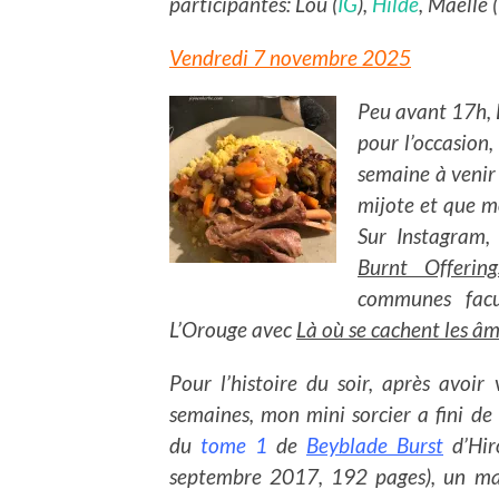
participantes: Lou (
IG
),
Hilde
, Maëlle 
Vendredi 7 novembre 2025
Peu avant 17h, L
pour l’occasion
semaine à venir 
mijote et que m
Sur Instagram, 
Burnt Offering
communes facu
L’Orouge avec
Là où se cachent les â
Pour l’histoire du soir, après avoir
semaines, mon mini sorcier a fini de 
du
tome 1
de
Beyblade Burst
d’Hir
septembre 2017, 192 pages), un ma