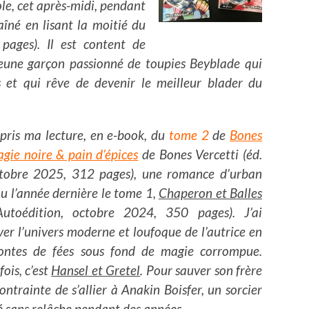
ole, cet après-midi, pendant
aîné en lisant la moitié du
ages). Il est content de
 jeune garçon passionné de toupies Beyblade qui
ts et qui rêve de devenir le meilleur blader du
repris ma lecture, en e-book, du
tome 2
de
Bones
gie noire & pain d’épices
de Bones Vercetti (éd.
ctobre 2025, 312 pages), une romance d’urban
 lu l’année dernière le tome 1,
Chaperon et Balles
utoédition, octobre 2024, 350 pages). J’ai
er l’univers moderne et loufoque de l’autrice en
 contes de fées sous fond de magie corrompue.
 fois, c’est
Hansel et Gretel
. Pour sauver son frère
ntrainte de s’allier à Anakin Boisfer, un sorcier
é sans relâche pendant des années.