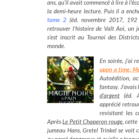
ans, qu’il avait commencé à lire à l’éc
la demi-heure lecture. Puis il a ench
tome 2
(éd. novembre 2017, 192 p
retrouver l’histoire de Valt Aoi, un
s’est inscrit au Tournoi des Distric
monde.
En soirée, j’ai 
upon a time, Ma
Autoédition, o
fantasy. J’avais
d’argent
(éd. A
apprécié retrouv
revisitant les
Après
Le Petit Chaperon rouge
, cette
jumeau Hans, Gretel Trinkel se voit co
au passé dangereux et qu’elle a traqu