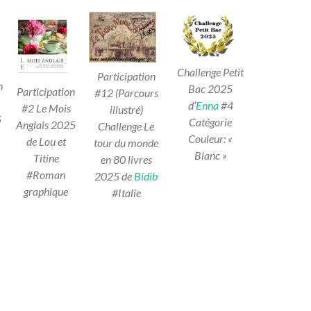
Challenge Petit
Participation
n
Bac 2025
Participation
#12 (Parcours
d’
Enna
#4
#2 Le Mois
illustré)
5
Catégorie
Anglais 2025
Challenge Le
Couleur: «
de Lou et
tour du monde
Blanc »
Titine
en 80 livres
#Roman
2025 de
Bidib
graphique
#Italie