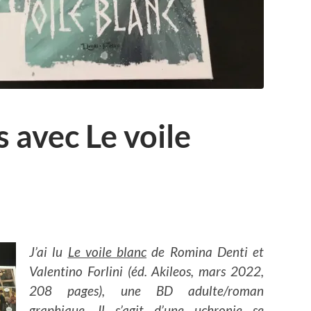
s avec Le voile
J’ai lu
Le voile blanc
de Romina Denti et
Valentino Forlini (éd. Akileos, mars 2022,
208 pages), une BD adulte/roman
graphique. Il s’agit d’une
uchronie se