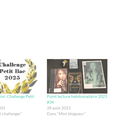
uivi: Challenge Petit
Point lecture hebdomadaire 2023
#34
025
28 août 2023
 challenger"
Dans "Mini blogueur"