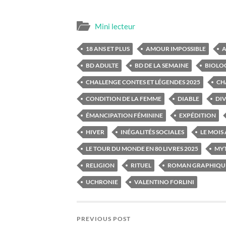
Mini lecteur
18 ANS ET PLUS
AMOUR IMPOSSIBLE
A
BD ADULTE
BD DE LA SEMAINE
BIOLO
CHALLENGE CONTES ET LÉGENDES 2025
CH
CONDITION DE LA FEMME
DIABLE
DIV
ÉMANCIPATION FÉMININE
EXPÉDITION
HIVER
INÉGALITÉS SOCIALES
LE MOIS
LE TOUR DU MONDE EN 80 LIVRES 2025
MY
RELIGION
RITUEL
ROMAN GRAPHIQU
UCHRONIE
VALENTINO FORLINI
PREVIOUS POST