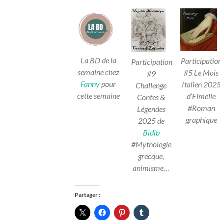
La BD de la
Participatio
Participation
semaine chez
#5 Le Mois
#9
Fanny
pour
Italien 202
Challenge
cette semaine
d’Eimelle
Contes &
#Roman
Légendes
graphique
2025
de
Bidib
#Mythologie
grecque,
animisme…
Partager :