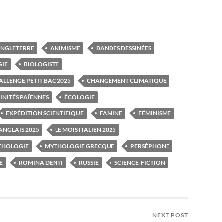
NGLETERRE
ANIMISME
BANDES DESSINÉES
GIE
BIOLOGISTE
ALLENGE PETIT BAC 2025
CHANGEMENT CLIMATIQUE
INITÉS PAÏENNES
ÉCOLOGIE
EXPÉDITION SCIENTIFIQUE
FAMINE
FÉMINISME
 ANGLAIS 2025
LE MOIS ITALIEN 2025
THOLOGIE
MYTHOLOGIE GRECQUE
PERSÉPHONE
E
ROMINA DENTI
RUSSIE
SCIENCE-FICTION
NEXT POST