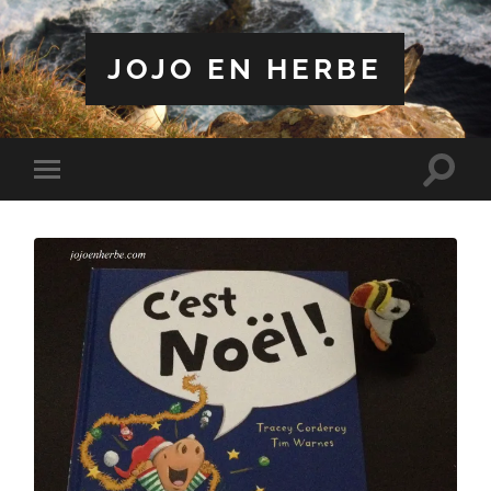
JOJO EN HERBE
Toggle
Toggle
search
mobile
field
menu