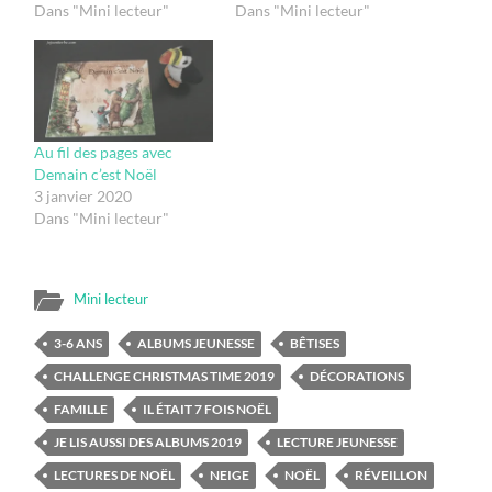
Dans "Mini lecteur"
Dans "Mini lecteur"
Au fil des pages avec
Demain c’est Noël
3 janvier 2020
Dans "Mini lecteur"
Mini lecteur
3-6 ANS
ALBUMS JEUNESSE
BÊTISES
CHALLENGE CHRISTMAS TIME 2019
DÉCORATIONS
FAMILLE
IL ÉTAIT 7 FOIS NOËL
JE LIS AUSSI DES ALBUMS 2019
LECTURE JEUNESSE
LECTURES DE NOËL
NEIGE
NOËL
RÉVEILLON