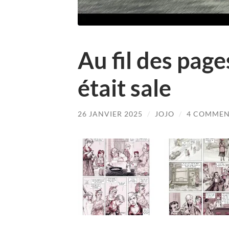
Au fil des page
était sale
26 JANVIER 2025
/
JOJO
/
4 COMMEN