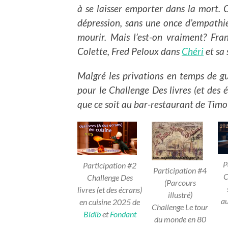
à se laisser emporter dans la mort. 
dépression, sans une once d’empathie,
mourir. Mais l’est-on vraiment? Fra
Colette, Fred Peloux dans
Chéri
et sa 
Malgré les privations en temps de gu
pour le Challenge Des livres (et des é
que ce soit au bar-restaurant de Timo
P
Participation #2
Participation #4
C
Challenge Des
(Parcours
livres (et des écrans)
illustré)
au
en cuisine 2025 de
Challenge Le tour
Bidib
et
Fondant
du monde en 80