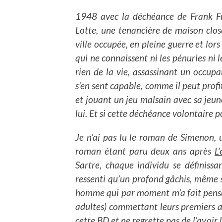
1948 avec la déchéance de Frank Fri
Lotte, une tenancière de maison clos
ville occupée, en pleine guerre et lors
qui ne connaissent ni les pénuries ni l
rien de la vie, assassinant un occupa
s’en sent capable, comme il peut profit
et jouant un jeu malsain avec sa jeu
lui. Et si cette déchéance volontaire 
Je n’ai pas lu le roman de Simenon, 
roman étant paru deux ans après
L
Sartre, chaque individu se définissan
ressenti qu’un profond gâchis, même s
homme qui par moment m’a fait penser
adultes) commettant leurs premiers ac
cette BD et ne regrette pas de l’avoir