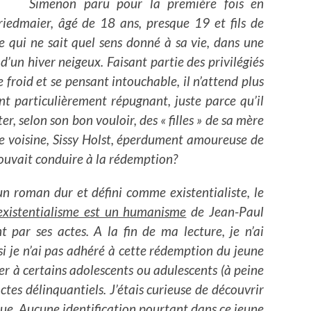
Simenon paru pour la première fois en
edmaier, âgé de 18 ans, presque 19 et fils de
e qui ne sait quel sens donné à sa vie, dans une
 d’un hiver neigeux. Faisant partie des privilégiés
e froid et se pensant intouchable, il n’attend plus
nt particulièrement répugnant, juste parce qu’il
er, selon son bon vouloir, des « filles » de sa mère
ne voisine, Sissy Holst, éperdument amoureuse de
pouvait conduire à la rédemption?
un roman dur et défini comme existentialiste, le
’existentialisme est un humanisme
de Jean-Paul
t par ses actes. A la fin de ma lecture, je n’ai
i je n’ai pas adhéré à cette rédemption du jeune
 à certains adolescents ou adulescents (à peine
tes délinquantiels. J’étais curieuse de découvrir
 lue. Aucune identification pourtant dans ce jeune