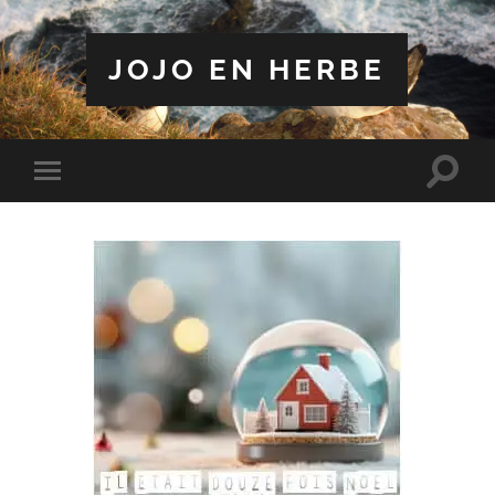
JOJO EN HERBE
Toggle
Toggle
search
mobile
field
menu