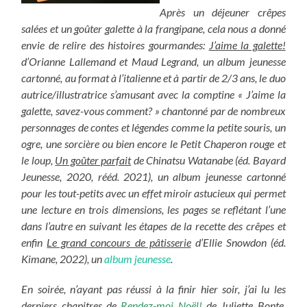
Après un déjeuner crêpes
salées et un goûter galette à la frangipane, cela nous a donné
envie de relire des histoires gourmandes:
J’aime la galette!
d’Orianne Lallemand et Maud Legrand, un album jeunesse
cartonné, au format à l’italienne et à partir de 2/3 ans, le duo
autrice/illustratrice s’amusant avec la comptine « J’aime la
galette, savez-vous comment? » chantonné par de nombreux
personnages de contes et légendes comme la petite souris, un
ogre, une sorcière ou bien encore le Petit Chaperon rouge et
le loup,
Un goûter parfait
de Chinatsu Watanabe (éd. Bayard
Jeunesse, 2020, rééd. 2021), un album jeunesse cartonné
pour les tout-petits avec un effet miroir astucieux qui permet
une lecture en trois dimensions, les pages se reflétant l’une
dans l’autre en suivant les étapes de la recette des crêpes et
enfin
Le grand concours de pâtisserie
d’Ellie Snowdon (éd.
Kimane, 2022), un
album jeunesse
.
En soirée, n’ayant pas réussi à la finir hier soir, j’ai lu les
derniers chapitres de
Rendez-moi Noël!
de Juliette Bonte,