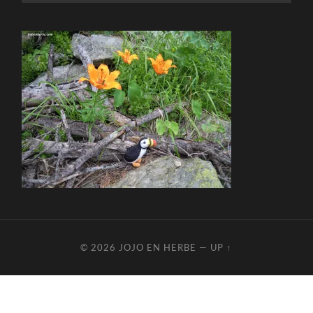
© 2026
JOJO EN HERBE
—
UP ↑