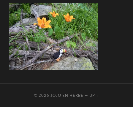
© 2026
JOJO EN HERBE
—
UP ↑