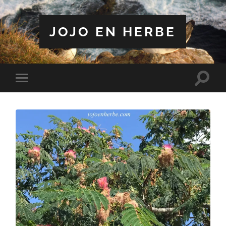
JOJO EN HERBE
Toggle
Toggle
search
mobile
field
menu