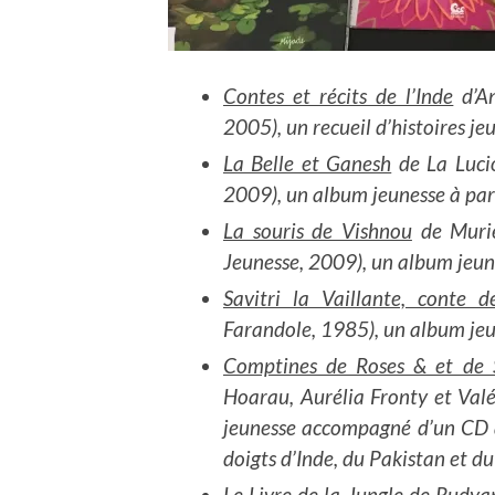
Contes et récits de l’Inde
d’An
2005), un recueil d’histoires je
La Belle et Ganesh
de La Lucio
2009), un album jeunesse à part
La souris de Vishnou
de Murie
Jeunesse, 2009), un album jeune
Savitri la Vaillante, conte d
Farandole, 1985), un album je
Comptines de Roses & et de 
Hoarau, Aurélia Fronty et Valé
jeunesse accompagné d’un CD a
doigts d’Inde, du Pakistan et du
Le Livre de la Jungle
de Rudyar