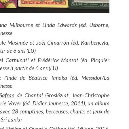
na Milbourne et Linda Edwards (éd. Usborne,
unesse
le Masquée et Joël Cimarrón (éd. Karibencyla,
ir de 6 ans (LU)
l Carminati et Frédérick Mansot (éd. Picquier
sse à partir de 6 ans (LU)
e l’Inde
de Béatrice Tanaka (éd. Messidor/La
unesse
Safran
de Chantal Grosléziat, Jean-Christophe
rie Voyer (éd. Didier Jeunesse, 2011), un album
vec 28 comptines, berceuses, chants et jeux de
 Sri Lanka
d Kipling et Quentin Gréban (éd. Mijade, 2016,