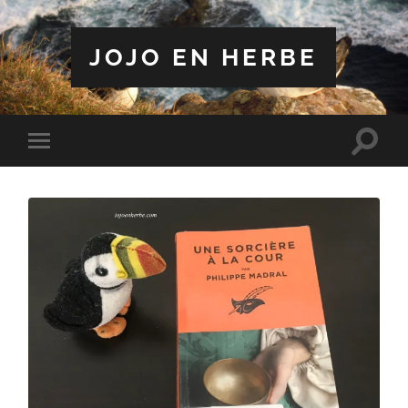
JOJO EN HERBE
Toggle
Toggle
search
mobile
field
menu