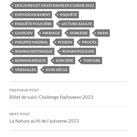
DES LIVRES (ET DES ÉCRANS) EN CUISINE 2023
EMPOISONNEMENT
ENQUÊTE
ENQUÊTE POLICIÈRE
LECTURE ADULTE
LOUIS XIV
MARIAGE
NOBLESSE
PARIS
PHILIPPE MADRAL
POISON
PROCÈS
ROMAN HISTORIQUE
ROMAN POLICIER
ROMANS ADULTE
SORCIÈRE
TORTURE
VERSAILLES
XVIIE SIÈCLE
PREVIOUS POST
Billet de suivi: Challenge Halloween 2023
NEXT POST
La Nature au fil de l’automne 2023